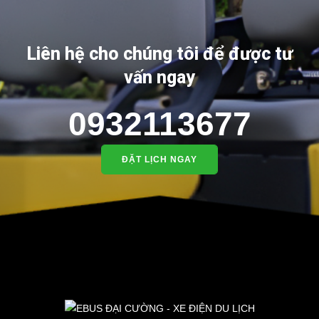
Liên hệ cho chúng tôi để được tư
vấn ngay
0932113677
ĐẶT LỊCH NGAY