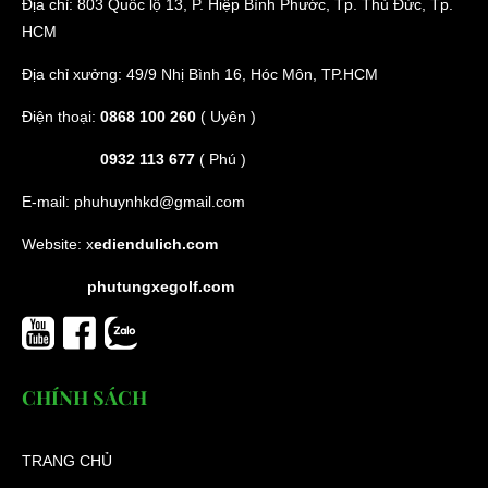
Địa chỉ: 803 Quốc lộ 13, P. Hiệp Bình Phước, Tp. Thủ Đức, Tp.
HCM
Địa chỉ xưởng: 49/9 Nhị Bình 16, Hóc Môn, TP.HCM
Điện thoại:
0868 100 260
( Uyên )
0932 113 677
( Phú )
E-mail:
phuhuynhkd@gmail.com
Website:
x
ediendulich.com
phutungxegolf.com
CHÍNH SÁCH
TRANG CHỦ