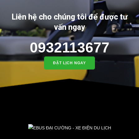
Liên hệ cho chúng tôi để được tư
vấn ngay
0932113677
ĐẶT LỊCH NGAY