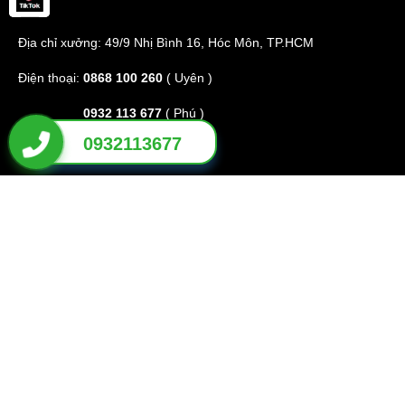
HCM
Địa chỉ xưởng: 49/9 Nhị Bình 16, Hóc Môn, TP.HCM
Điện thoại:
0868 100 260
( Uyên )
0932 113 677
( Phú )
0932113677
E-mail:
phuhuynhkd@gmail.com
Website:
x
ediendulich.com
phutungxegolf.com
CHÍNH SÁCH
TRANG CHỦ
GIỚI THIỆU