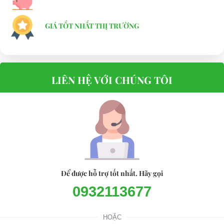
GIÁ TỐT NHẤT THỊ TRƯỜNG
LIÊN HỆ VỚI CHÚNG TÔI
XE ĐIỆN CHỞ HÀNG DG-C4 WITH CARGO BOX
Liên hệ ngay với chúng tôi để sở hữu những chiếc xe điện chở hàng
đời mới và sang trọng nhất với giá cả ưu đãi nhất.
Bạn nên chọn mua Xe điện sân golf chất lượng giá tốt ở đâu?
Địa chỉ
bán xe điện sân golf
chất lượng cao luôn là nhu cầu tìm
kiếm của các khách hàng. Trên thị trường hiện nay, có rất nhiều
Để được hỗ trợ tốt nhất. Hãy gọi
đơn vị sản xuất xe điện, tuy nhiên CÔNG TY TNHH ĐT TM XNK
0932113677
ĐẠI CƯỜNG với nhiều năm kinh nghiệm trong ngành hàng
Xe
điện sân golf
vẫn là lựa chọn hàng đầu cho các khách hàng bởi
HOẶC
đây là đơn vị nhập khẩu xe điện sân golf chính hãng và được bán