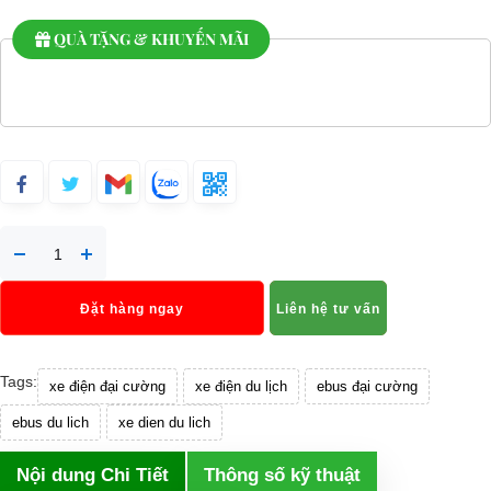
QUÀ TẶNG & KHUYẾN MÃI
Đặt hàng ngay
Liên hệ tư vấn
Tags:
xe điện đại cường
xe điện du lịch
ebus đại cường
ebus du lich
xe dien du lich
Nội dung Chi Tiết
Thông số kỹ thuật