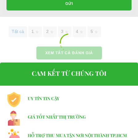
GỬI
Battery / Acquy
US 8V170AH*6PCS
Motor
4KW
Tất cả
1
2
3
4
5
Voltage / Điện áp
48V
Controller / Hộp điều khiển
Curtis1268－5403（48V400A)
XEM TẤT CẢ ĐÁNH GIÁ
Range / Quảng đường đi mỗi lần sạc
Climbing Ability / Khả năng leo dốc
CAM KẾT TỪ CHÚNG TÔI
Max.Speed / Tốc độ nhanh nhất
Charging time / Thời gian sạc
UY TÍN TIN CẬY
Weight / Trọng lượng xe
L x W x H
GIÁ TỐT NHẤT THỊ TRƯỜNG
HỖ TRỢ THU MUA TẬN NƠI NỘI THÀNH TP.HCM