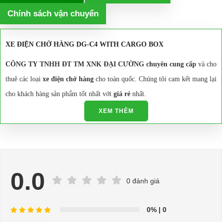
Chính sách vận chuyển
XE ĐIỆN CHỞ HÀNG DG-C4 WITH CARGO BOX
CÔNG TY TNHH ĐT TM XNK ĐẠI CƯỜNG chuyên cung cấp
và cho
thuê các loại
xe điện chở hàng
cho toàn quốc. Chúng tôi cam kết mang lại
cho khách hàng sản phẩm tốt nhất với
giá rẻ
nhất.
Xe điện chở hàng
kiểu dáng, rộng rãi thuận tiện cho vận chuyển
XEM THÊM
hàng hóa.
Giá cả cạnh tranh, thủ tục mua bán nhanh chóng, đơn giản, thuận
tiện ..
Tư vấn miễn phí, hỗ trợ các thủ tục mua xe, đăng ký, đăng kiểm,
0.0
lưu hành…
0 đánh giá
Cung cấp phụ tùng thay thế chính hiệu trong thời gian nhanh nhất
kể từ khi đặt hàng.
0%
| 0
Xe điện chở hàng
được
nhập khẩu
trực tiếp từ các nhà sản xuất
uy