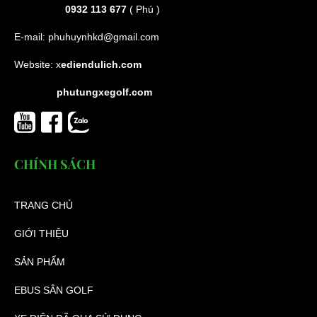
0932 113 677
( Phú )
E-mail:
phuhuynhkd@gmail.com
Website:
x
ediendulich.com
phutungxegolf.com
CHÍNH SÁCH
TRANG CHỦ
GIỚI THIỆU
SẢN PHẨM
EBUS SÂN GOLF