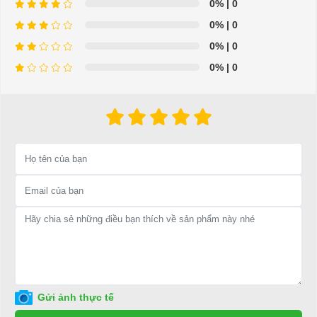
0%
| 0
tín
hàng đầu thế giới như Trung Quốc, Mỹ, Hàn Quốc,…Chúng tôi cam
0%
| 0
kết sản phẩm có xuất xứ, bảo hành chính hãng đảm bảo
chất lượng cao
.
0%
| 0
Xe điện chở hàng
là sự lựa chọn hoàn hảo trong vận chuyển hàng hóa
0%
| 0
cho các công ty xí nghiệp.
Xe điện chở hàng
thuận tiện, phong cách mới lạ và đặc biệt thuận lợi
trong việc vận chuyển hàng hóa.
Với đa dạng các kiểu dáng đẹp và thuận tiên để sử dụng cho chở hàng hóa
vận chuyển một cách dễ dàng.
Xe điện chở hàng
đang là sản phẩm
uy
tín
bán chạy nhất hiện nay của công ty chúng tôi.
Với
Xe điện chở hàng DG-C4 with cargo box
là dòng sản phẩm
được
phân phối chính hãng
duy nhất tại Việt Nam
.
Xe điện chở hàng DG-C4 with cargo box
được mô tả chi tiết như dưới
đây:
Gửi ảnh thực tế