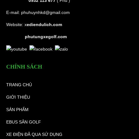
0932 113 677
( Phú )
E-mail:
phuhuynhkd@gmail.com
Website:
x
ediendulich.com
phutungxegolf.com
CHÍNH SÁCH
TRANG CHỦ
GIỚI THIỆU
SẢN PHẨM
EBUS SÂN GOLF
XE ĐIỆN ĐÃ QUA SỬ DỤNG