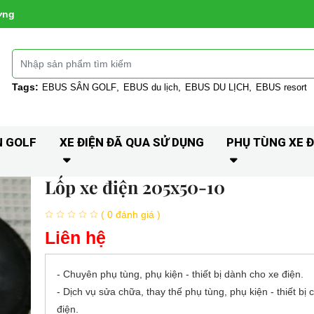
ờng
Tags:
EBUS SÂN GOLF
EBUS du lịch
EBUS DU LỊCH
EBUS resort
N GOLF
XE ĐIỆN ĐÃ QUA SỬ DỤNG
PHỤ TÙNG XE Đ
Lốp xe điện 205x50-10
( 0 đánh giá )
Liên hệ
- Chuyên phụ tùng, phụ kiện - thiết bị dành cho xe điện.
- Dịch vụ sửa chữa, thay thế phụ tùng, phụ kiện - thiết bị 
điện.