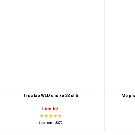
Má phanh sau xe điện LVTONG
Liên hệ
Lượt xem: 3906