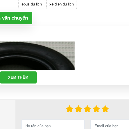
ebus du lich
xe dien du lich
h vận chuyển
XEM THÊM