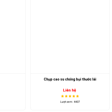
hước lái
Cụm đồng hồ Marshell DT-8
Liên hệ
Lượt xem: 1883