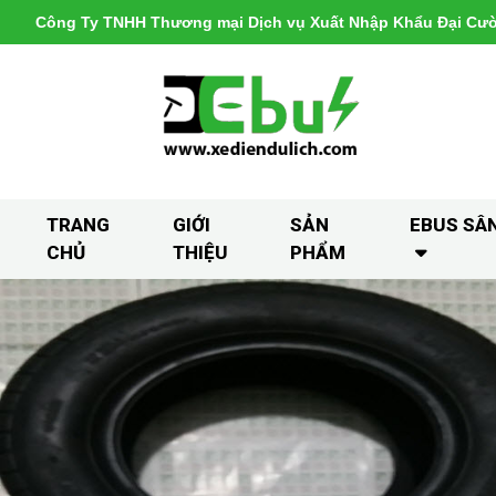
Công Ty TNHH Thương mại Dịch vụ Xuất Nhập Khẩu Đại Cư
TRANG
GIỚI
SẢN
EBUS SÂ
CHỦ
THIỆU
PHẨM