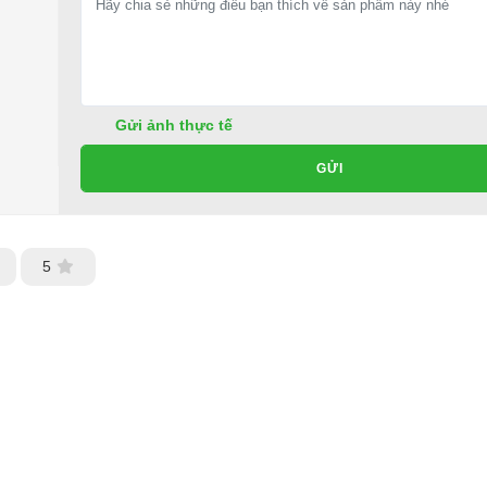
Gửi ảnh thực tế
GỬI
5
ốt ở đâu?
ho xe hoặc có vấn đề gì cần được hỗ trợ, quý khách vui lòng liên hệ:
ng ty TNHH TM DV XNK Đại Cường
 Đức, TP.HCM