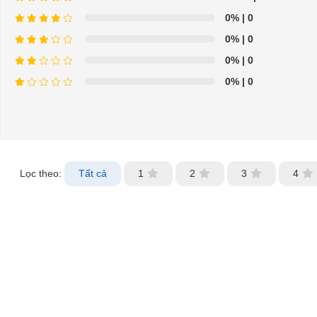
0%
| 0
0%
| 0
0%
| 0
0%
| 0
Lọc theo:
Tất cả
1
2
3
4
⇒ Xem thêm:
Bạn nên chọn mua Xe điện sân golf chất lượng giá t
Để được tư vấn thêm về cách sử dụng xe ô tô điện để tăng tuổi thọ c
LIÊN HỆ CÔNG TY:
Cô
Địa chỉ: 845 Quốc Lộ 13, Phường Hiệp Bình Phước, Thành phố Thủ