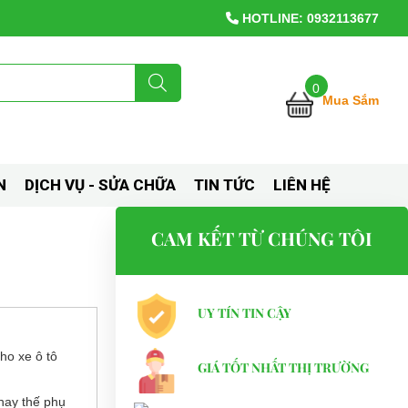
HOTLINE: 0932113677
0
Mua Sắm
N
DỊCH VỤ - SỬA CHỮA
TIN TỨC
LIÊN HỆ
CAM KẾT TỪ CHÚNG TÔI
UY TÍN TIN CẬY
cho xe ô tô
GIÁ TỐT NHẤT THỊ TRƯỜNG
hay thế phụ