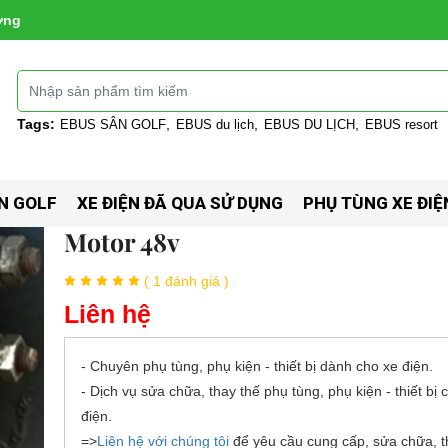
ờng
Tags:
EBUS SÂN GOLF
EBUS du lịch
EBUS DU LỊCH
EBUS resort
N GOLF
XE ĐIỆN ĐÃ QUA SỬ DỤNG
PHỤ TÙNG XE ĐIỆ
Motor 48v
( 1 đánh giá )
Liên hệ
- Chuyên phụ tùng, phụ kiện - thiết bị dành cho xe điện.
- Dịch vụ sửa chữa, thay thế phụ tùng, phụ kiện - thiết bị 
điện.
=>
Liên hệ với chúng tôi
để yêu cầu cung cấp, sửa chữa, t