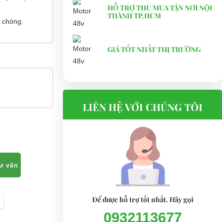
HỖ TRỢ THU MUA TẬN NƠI NỘI
THÀNH TP.HCM
 chóng.
GIÁ TỐT NHẤT THỊ TRƯỜNG
LIÊN HỆ VỚI CHÚNG TÔI
tư vấn
Để được hỗ trợ tốt nhất. Hãy gọi
0932113677