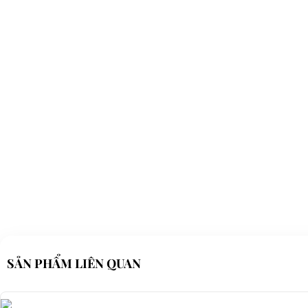
Điện thoại: 08 68 100 260 ( Châu ) - 093 211 3677 ( Phú )
E-mail:
phuhuynhkd@gmail.com
Website:
xediendulich.com
Website:
phutungxegolf.com
SẢN PHẨM LIÊN QUAN