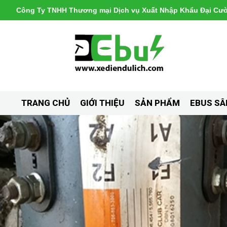
Công Ty TNHH Thương mại Dịch vụ Xuất Nhập Khẩu Đại Cư
TRANG CHỦ
GIỚI THIỆU
SẢN PHẨM
EBUS SÂ