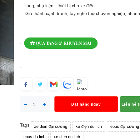
tùng, phụ kiện - thiết bị cho xe điện.
Giá thành cạnh tranh, tay nghề thợ chuyên nghiệp, nhanh
QUÀ TẶNG & KHUYẾN MÃI
Đặt hàng ngay
Liên hệ 
Tags:
xe điện đại cường
xe điện du lịch
ebus đại cường
ebus du lich
xe dien du lich