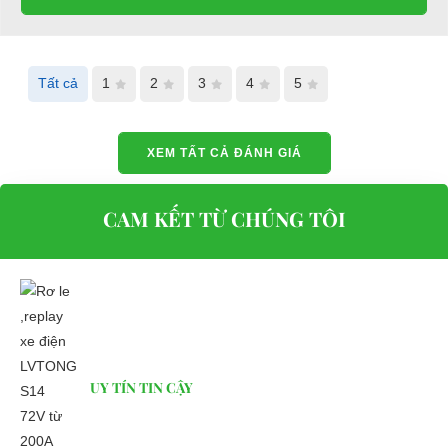
Tất cả
1
2
3
4
5
XEM TẤT CẢ ĐÁNH GIÁ
CAM KẾT TỪ CHÚNG TÔI
UY TÍN TIN CẬY