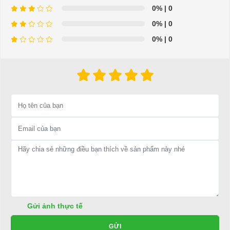
tốt ở đâu?
0%
| 0
Để được tư vấn thêm về cách sử dụng xe ô tô điện để tăng tuổi thọ
0%
| 0
cho xe hoặc có vấn đề gì cần được hỗ trợ, quý khách vui lòng liên
0%
| 0
hệ:
LIÊN HỆ CÔNG TY:
Công ty TNHH TM DV XNK
Đại Cường
Địa chỉ: 845 Quốc Lộ 13, Phường Hiệp Bình Phước, Thành phố
Thủ Đức, TP.HCM
Điện thoại: 08 68 100 260 ( Châu ) - 093 211 3677 ( Phú )
E-mail:
phuhuynhkd@gmail.com
Website:
xediendulich.com
Website:
phutungxegolf.com
Gửi ảnh thực tế
GỬI