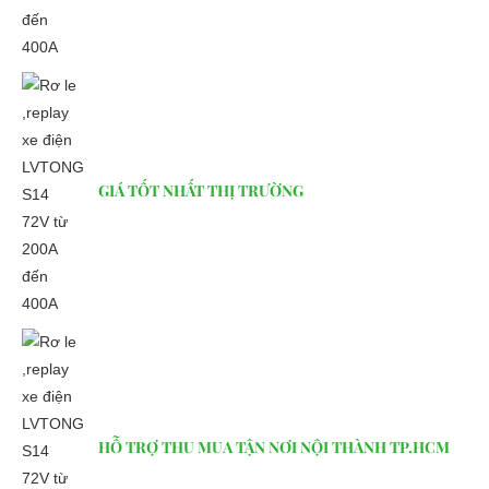
GIÁ TỐT NHẤT THỊ TRƯỜNG
HỖ TRỢ THU MUA TẬN NƠI NỘI THÀNH TP.HCM