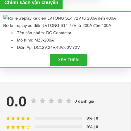
Chính sách vận chuyển
Rơ le ,replay xe điện LVTONG S14 72V từ 200A đến 400A
Tên sản phẩm: DC Contactor
Mô hình: MZJ-200A
Điện Áp: DC12V,24V,48V,60V,72V
Dòng điện định mức: 200A
XEM THÊM
Loại tròng: 1NO (bình thường mở)
MZJ loạt DC Contactor là một công tắc sử dụng cho việc
điều khiển lớn Mạch công suất trong một xa khoảng cách, nó
được ứng dụng rộng rãi để chuyển giao quyền lực và
uninterruptibe hệ thống điện trong nhiều lĩnh vực như
0.0
electromobile, lôi động cơ, khai thác máy móc, hóa dầu luyện
0 đánh giá
kim, tàu, giao tiếp nguồn điện.
LIÊN HỆ SHOP để tìm model khác
0%
| 0
⇒ Xem thêm:
Bạn nên chọn mua Xe điện sân golf chất lượng giá
0%
| 0