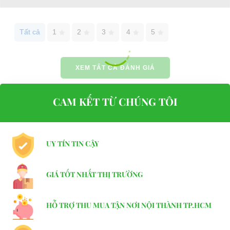
Tất cả
1
2
3
4
5
XEM TẤT CẢ ĐÁNH GIÁ
CAM KẾT TỪ CHÚNG TÔI
UY TÍN TIN CẬY
GIÁ TỐT NHẤT THỊ TRƯỜNG
HỖ TRỢ THU MUA TẬN NƠI NỘI THÀNH TP.HCM