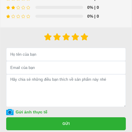
0%
| 0
0%
| 0
Gửi ảnh thực tế
GỬI