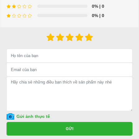
0%
| 0
0%
| 0
⇒ Xem thêm:
Bạn nên chọn mua Xe điện sân golf chất lượng giá
tốt ở đâu?
Để được tư vấn thêm về cách sử dụng xe ô tô điện để tăng tuổi thọ
cho xe hoặc có vấn đề gì cần được hỗ trợ, quý khách vui lòng liên
hệ:
LIÊN HỆ CÔNG TY:
Công ty TNHH TM DV XNK
Đại Cường
Địa chỉ: 845 Quốc Lộ 13, Phường Hiệp Bình Phước, Thành phố
Thủ Đức, TP.HCM
Điện thoại: 08 68 100 260 ( Châu ) - 093 211 3677 ( Phú )
Gửi ảnh thực tế
E-mail:
phuhuynhkd@gmail.com
GỬI
Website:
xediendulich.com