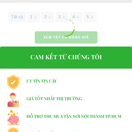
Website:
phutungxegolf.com
Tất cả
1
2
3
4
5
XEM TẤT CẢ ĐÁNH GIÁ
CAM KẾT TỪ CHÚNG TÔI
UY TÍN TIN CẬY
GIÁ TỐT NHẤT THỊ TRƯỜNG
HỖ TRỢ THU MUA TẬN NƠI NỘI THÀNH TP.HCM