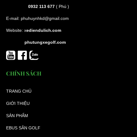
0932 113 677
( Phú )
E-mail:
phuhuynhkd@gmail.com
Website:
x
ediendulich.com
phutungxegolf.com
CHÍNH SÁCH
TRANG CHỦ
GIỚI THIỆU
SẢN PHẨM
EBUS SÂN GOLF