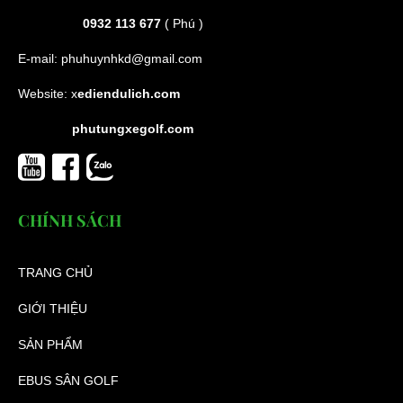
0932 113 677
( Phú )
E-mail:
phuhuynhkd@gmail.com
Website:
x
ediendulich.com
phutungxegolf.com
CHÍNH SÁCH
TRANG CHỦ
GIỚI THIỆU
SẢN PHẨM
EBUS SÂN GOLF