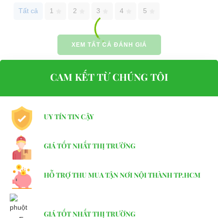
Tất cả
1
2
3
4
5
XEM TẤT CẢ ĐÁNH GIÁ
CAM KẾT TỪ CHÚNG TÔI
UY TÍN TIN CẬY
GIÁ TỐT NHẤT THỊ TRƯỜNG
HỖ TRỢ THU MUA TẬN NƠI NỘI THÀNH TP.HCM
GIÁ TỐT NHẤT THỊ TRƯỜNG