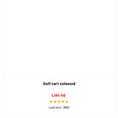
olf cart solenoid
Liên hệ
Lượt xem: 3892