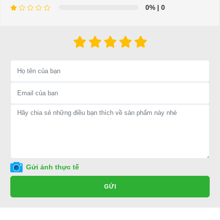
=>Liên hệ với chúng tôi để yêu cầu cung cấp, sửa chữa,
0%
| 0
thay thế phụ tùng, phụ kiện - thiết bị cho xe điện. Giá thành
cạnh tranh, tay nghề thợ chuyên nghiệp, nhanh chóng.
Hân hạnh được phục vụ mọi người
Để được tư vấn thêm về cách sử dụng xe ô tô điện để tăng tuổi thọ
cho xe hoặc có vấn đề gì cần được hỗ trợ, quý khách vui lòng liên
hệ:
LIÊN HỆ CÔNG TY:
Công ty TNHH TM DV XNK
Đại Cường
Địa chỉ: 49/9 Nhị Bình 16, Hóc Môn, TP.HCM
Điện thoại: 0932113677
Gửi ảnh thực tế
E-mail:
phuhuynhkd@gmail.com
GỬI
Website:
xediendulich.com
Website:
phutungxegolf.com