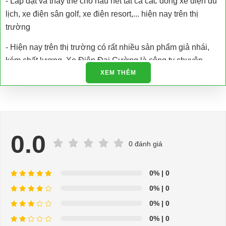
- Lắp đặt và thay thế cho hầu hết tất cả các dòng xe điện du
lịch, xe điện sân golf, xe điện resort,... hiện nay trên thị
trường
- Hiện nay trên thị trường có rất nhiều sản phẩm giả nhái,
kém chất lượng. Xe Điện Đại Cường là công ty chuyên
nhập khẩu các loại xe điện và phụ tùng xe điện trực tiếp tại
XEM THÊM
nhà máy sản xuất đảm bảo chất lượng và có giấy tờ được
cấp phép.
- Chúng tôi còn hỗ trợ kiểm tra bảo dưỡng, bảo trì và sửa
chữa tận nơi
0.0
0 đánh giá
- Hỗ trợ giải đáp các vấn đề liên quan đến xe điện miễn phí
- Chuyên phụ tùng, phụ kiện - thiết bị dành cho xe điện.
0%
| 0
0%
| 0
- Dịch vụ sửa chữa, thay thế phụ tùng, phụ kiện - thiết bị cho
0%
| 0
xe ô tô điện.
0%
| 0