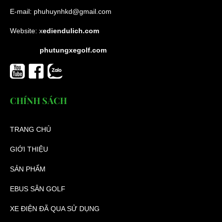
E-mail:
phuhuynhkd@gmail.com
Website:
x
ediendulich.com
phutungxegolf.com
CHÍNH SÁCH
TRANG CHỦ
GIỚI THIỆU
SẢN PHẨM
EBUS SÂN GOLF
XE ĐIỆN ĐÃ QUA SỬ DỤNG