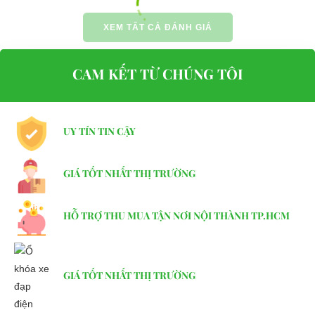
E-mail:
phuhuynhkd@gmail.com
XEM TẤT CẢ ĐÁNH GIÁ
Website:
xediendulich.com
Website:
phutungxegolf.com
CAM KẾT TỪ CHÚNG TÔI
UY TÍN TIN CẬY
GIÁ TỐT NHẤT THỊ TRƯỜNG
HỖ TRỢ THU MUA TẬN NƠI NỘI THÀNH TP.HCM
GIÁ TỐT NHẤT THỊ TRƯỜNG