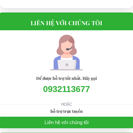
LIÊN HỆ VỚI CHÚNG TÔI
Để được hỗ trợ tốt nhất. Hãy gọi
0932113677
HOẶC
hỗ trợ trực tuyến
Liên hệ với chúng tôi