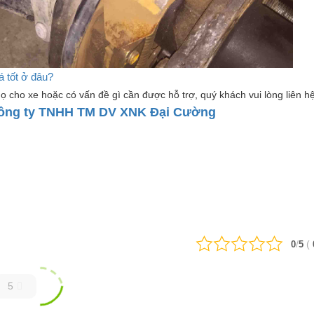
 tốt ở đâu?
ọ cho xe hoặc có vấn đề gì cần được hỗ trợ, quý khách vui lòng liên hệ
ông ty TNHH TM DV XNK Đại Cường
/
(
0
5
5