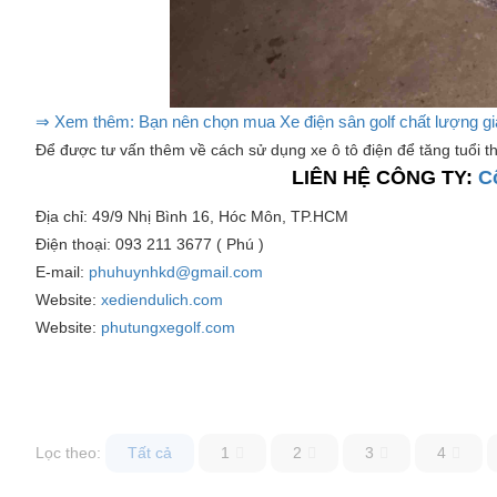
⇒ Xem thêm: Bạn nên chọn mua Xe điện sân golf chất lượng giá
Để được tư vấn thêm về cách sử dụng xe ô tô điện để tăng tuổi th
LIÊN HỆ CÔNG TY:
C
Địa chỉ: 49/9 Nhị Bình 16, Hóc Môn, TP.HCM
Điện thoại: 093 211 3677 ( Phú )
E-mail:
phuhuynhkd@gmail.com
Website:
xediendulich.com
Website:
phutungxegolf.com
Lọc theo:
Tất cả
1
2
3
4