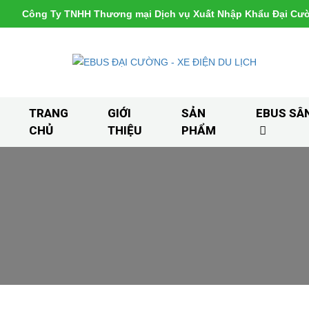
Công Ty TNHH Thương mại Dịch vụ Xuất Nhập Khẩu Đại Cư
TRANG
GIỚI
SẢN
EBUS SÂ
CHỦ
THIỆU
PHẨM