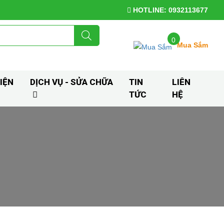
HOTLINE: 0932113677
0
Mua Sắm
IỆN
DỊCH VỤ - SỬA CHỮA
TIN
LIÊN
TỨC
HỆ