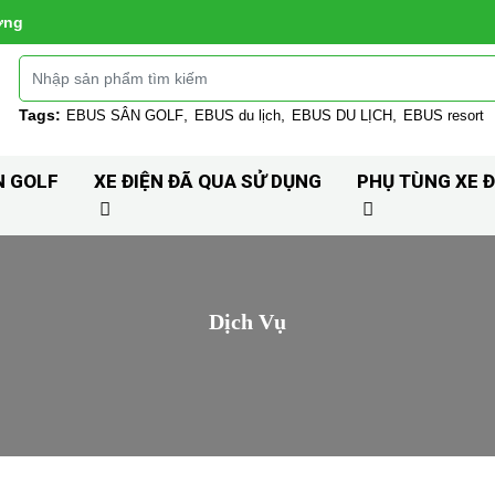
ờng
Tags:
EBUS SÂN GOLF
EBUS du lịch
EBUS DU LỊCH
EBUS resort
N GOLF
XE ĐIỆN ĐÃ QUA SỬ DỤNG
PHỤ TÙNG XE Đ
Dịch Vụ