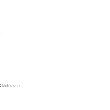
:
bình chọn
)
0