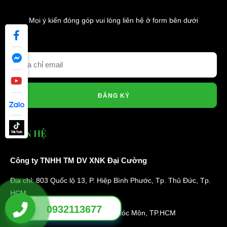
Mọi ý kiến đóng góp vui lòng liên hệ ở form bên dưới
ĐĂNG KÝ
LIÊN HỆ
Công ty TNHH TM DV XNK Đại Cường
Địa chỉ: 803 Quốc lộ 13, P. Hiệp Bình Phước, Tp. Thủ Đức, Tp.
HCM
0932113677
Địa chỉ xưởng: 49/9 Nhị Bình 16, Hóc Môn, TP.HCM