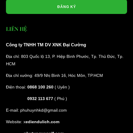
ĐĂNG KÝ
LIÊN HỆ
Công ty TNHH TM DV XNK Đại Cường
Địa chỉ: 803 Quốc lộ 13, P. Hiệp Bình Phước, Tp. Thủ Đức, Tp.
HCM
Địa chỉ xưởng: 49/9 Nhị Bình 16, Hóc Môn, TP.HCM
Điện thoại:
0868 100 260
( Uyên )
0932 113 677
( Phú )
E-mail:
phuhuynhkd@gmail.com
Website:
x
ediendulich.com