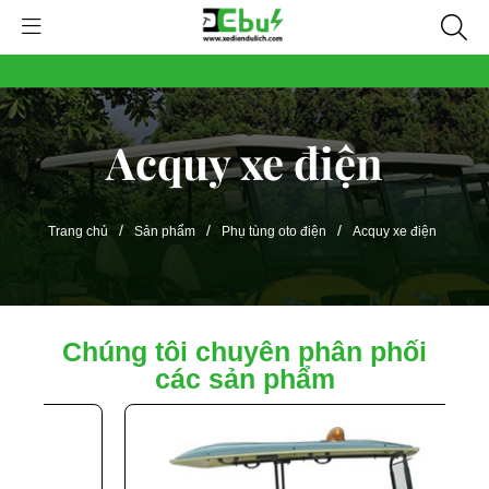
Acquy xe điện
/
/
/
Trang chủ
Sản phẩm
Phụ tùng oto điện
Acquy xe điện
Chúng tôi chuyên phân phối
các sản phẩm