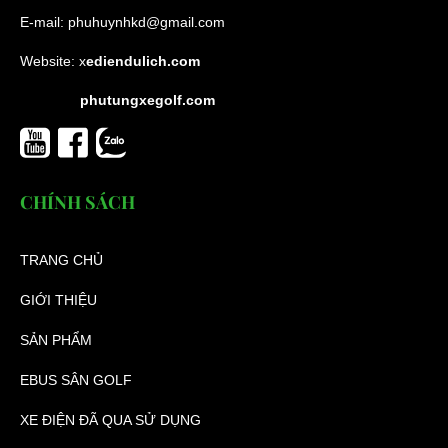
E-mail:
phuhuynhkd@gmail.com
Website:
x
ediendulich.com
phutungxegolf.com
CHÍNH SÁCH
TRANG CHỦ
GIỚI THIỆU
SẢN PHẨM
EBUS SÂN GOLF
XE ĐIỆN ĐÃ QUA SỬ DỤNG