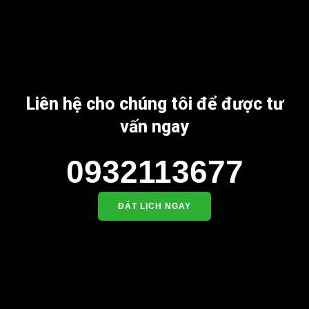
Liên hệ cho chúng tôi để được tư
vấn ngay
0932113677
ĐẶT LỊCH NGAY
EBUS Resort
EBUS Resort