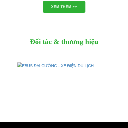
XEM THÊM >>
Đối tác & thương hiệu
Xe điện Chuyên dụng
EBUS Chuyên Dụng
Xe ATV Địa Hình
X