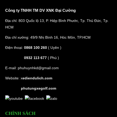
Phụ Tùng Oto Điện
Cầu Xe
Động Cơ
Công ty TNHH TM DV XNK Đại Cường
Địa chỉ: 803 Quốc lộ 13, P. Hiệp Bình Phước, Tp. Thủ Đức, Tp.
HCM
Địa chỉ xưởng: 49/9 Nhị Bình 16, Hóc Môn, TP.HCM
Điện thoại:
0868 100 260
( Uyên )
0932 113 677
( Phú )
E-mail:
phuhuynhkd@gmail.com
Website:
x
ediendulich.com
phutungxegolf.com
CHÍNH SÁCH