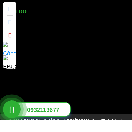
BẢN ĐỒ
0932113677
© 2026 EBUS ĐẠI CƯỜNG - XE ĐIỆN DU LỊCH - Thiết kế bởi
sikido.vn