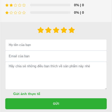
0%
| 0
0%
| 0
⇒ Xem thêm:
Bạn nên chọn mua Xe điện sân golf chất lượng giá
tốt ở đâu?
Để được tư vấn thêm về cách sử dụng xe ô tô điện để tăng tuổi thọ
cho xe hoặc có vấn đề gì cần được hỗ trợ, quý khách vui lòng liên
hệ:
LIÊN HỆ CÔNG TY:
Công ty TNHH TM DV XNK
Đại Cường
Địa chỉ: 845 Quốc Lộ 13, Phường Hiệp Bình Phước, Thành phố
Thủ Đức, TP.HCM
Điện thoại: 08 68 100 260 ( Châu ) - 093 211 3677 ( Phú )
Gửi ảnh thực tế
E-mail:
phuhuynhkd@gmail.com
GỬI
Website:
xediendulich.com