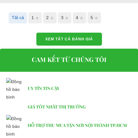
Website:
phutungxegolf.com
Tất cả
1
2
3
4
5
XEM TẤT CẢ ĐÁNH GIÁ
CAM KẾT TỪ CHÚNG TÔI
UY TÍN TIN CẬY
GIÁ TỐT NHẤT THỊ TRƯỜNG
HỖ TRỢ THU MUA TẬN NƠI NỘI THÀNH TP.HCM