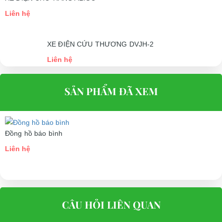
XE ĐIỆN CHỞ HÀNG A2.GC
Liên hệ
XE ĐIỆN CỨU THƯƠNG DVJH-2
Liên hệ
SẢN PHẨM ĐÃ XEM
Đồng hồ báo bình
Liên hệ
CÂU HỎI LIÊN QUAN