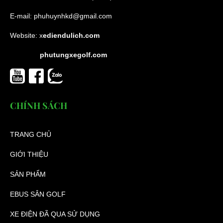
E-mail:
phuhuynhkd@gmail.com
Website:
x
ediendulich.com
phutungxegolf.com
CHÍNH SÁCH
TRANG CHỦ
GIỚI THIỆU
SẢN PHẨM
EBUS SÂN GOLF
XE ĐIỆN ĐÃ QUA SỬ DỤNG