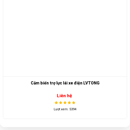
ONG
Cụm May ơ. LT.S2.B - bên trái + p
Liên hệ
Lượt xem: 1632