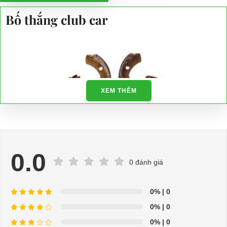
Bố thắng club car
XEM THÊM
0.0
0 đánh giá
⇒ Xem thêm:
Bạn nên chọn mua Xe điện sân golf chất lượng giá
0%
| 0
tốt ở đâu?
0%
| 0
Để được tư vấn thêm về cách sử dụng xe ô tô điện để tăng tuổi thọ
0%
| 0
cho xe hoặc có vấn đề gì cần được hỗ trợ, quý khách vui lòng liên