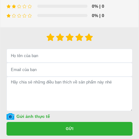
0%
| 0
hệ:
0%
| 0
LIÊN HỆ CÔNG TY:
Công ty TNHH TM DV XNK
Đại Cường
Địa chỉ: 845 Quốc Lộ 13, Phường Hiệp Bình Phước, Thành phố
Thủ Đức, TP.HCM
Điện thoại: 08 68 100 260 ( Châu ) - 093 211 3677 ( Phú )
E-mail:
phuhuynhkd@gmail.com
Website:
xediendulich.com
Website:
phutungxegolf.com
Gửi ảnh thực tế
GỬI