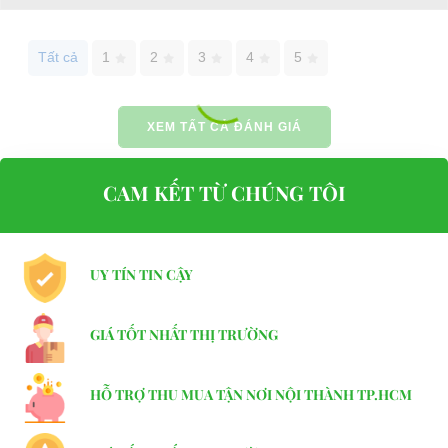
Tất cả
1
2
3
4
5
XEM TẤT CẢ ĐÁNH GIÁ
CAM KẾT TỪ CHÚNG TÔI
UY TÍN TIN CẬY
GIÁ TỐT NHẤT THỊ TRƯỜNG
HỖ TRỢ THU MUA TẬN NƠI NỘI THÀNH TP.HCM