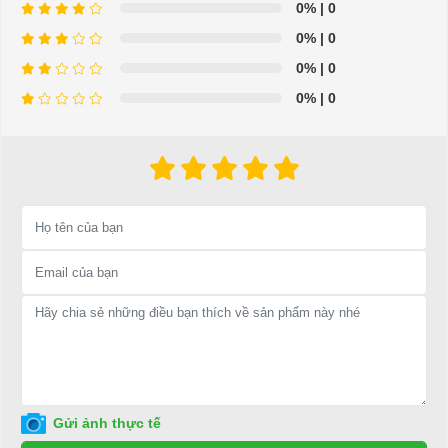
0%
| 0
Curtis 48V Đồng Hồ Pin Máy Đo Chỉ Thị Pin Yếu Cho Xe Golf
0%
| 0
⇒ Xem thêm:
Bạn nên chọn mua Xe điện sân golf chất lượng giá
0%
| 0
tốt ở đâu?
0%
| 0
Để được tư vấn thêm về cách sử dụng xe ô tô điện để tăng tuổi thọ
cho xe hoặc có vấn đề gì cần được hỗ trợ, quý khách vui lòng liên
hệ:
LIÊN HỆ CÔNG TY:
Công ty TNHH TM DV XNK
Đại Cường
Địa chỉ: 845 Quốc Lộ 13, Phường Hiệp Bình Phước, Thành phố
Thủ Đức, TP.HCM
Điện thoại: 08 68 100 260 ( Châu ) - 093 211 3677 ( Phú )
E-mail:
phuhuynhkd@gmail.com
Website:
xediendulich.com
Gửi ảnh thực tế
Website:
phutungxegolf.com