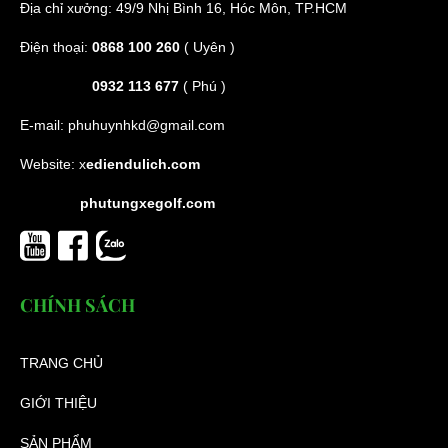
Địa chỉ xưởng: 49/9 Nhị Bình 16, Hóc Môn, TP.HCM
Điện thoại:
0868 100 260
( Uyên )
0932 113 677
( Phú )
E-mail:
phuhuynhkd@gmail.com
Website:
x
ediendulich.com
phutungxegolf.com
CHÍNH SÁCH
TRANG CHỦ
GIỚI THIỆU
SẢN PHẨM