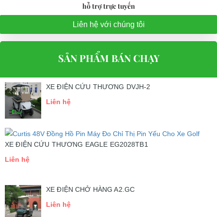
hỗ trợ trực tuyến
Liên hệ với chúng tôi
SẢN PHẨM BÁN CHẠY
XE ĐIỆN CỨU THƯƠNG DVJH-2
Liên hệ
XE ĐIỆN CỨU THƯƠNG EAGLE EG2028TB1
Liên hệ
XE ĐIỆN CHỞ HÀNG A2.GC
Liên hệ