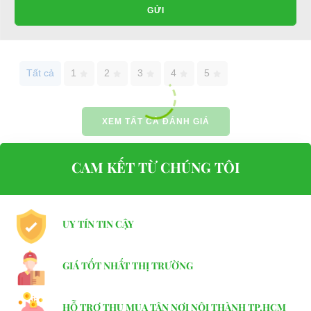
GỬI
Tất cả
1
2
3
4
5
XEM TẤT CẢ ĐÁNH GIÁ
CAM KẾT TỪ CHÚNG TÔI
UY TÍN TIN CẬY
GIÁ TỐT NHẤT THỊ TRƯỜNG
HỖ TRỢ THU MUA TẬN NƠI NỘI THÀNH TP.HCM