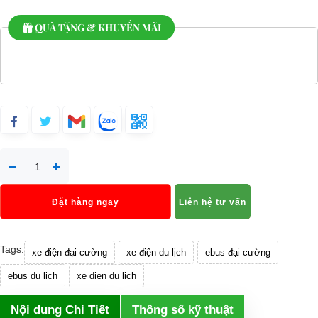
QUÀ TẶNG & KHUYẾN MÃI
Đặt hàng ngay
Liên hệ tư vấn
Tags:
xe điện đại cường
xe điện du lịch
ebus đại cường
ebus du lich
xe dien du lich
Nội dung Chi Tiết
Thông số kỹ thuật