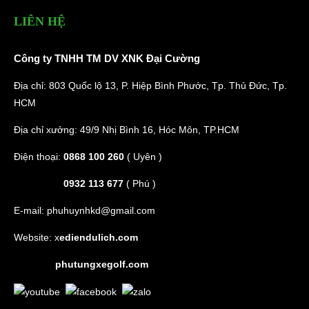
LIÊN HỆ
Công ty TNHH TM DV XNK Đại Cường
Địa chỉ: 803 Quốc lộ 13, P. Hiệp Bình Phước, Tp. Thủ Đức, Tp.
HCM
Địa chỉ xưởng: 49/9 Nhị Bình 16, Hóc Môn, TP.HCM
Điện thoại:
0868 100 260
( Uyên )
0932 113 677
( Phú )
E-mail:
phuhuynhkd@gmail.com
Website:
x
ediendulich.com
phutungxegolf.com