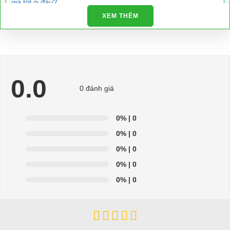
giá tốt ở đâu?
XEM THÊM
Để được tư vấn thêm về cách sử dụng xe ô tô điện để tăng tuổi
thọ cho xe hoặc có vấn đề gì cần được hỗ trợ, quý khách vui
lòng liên hệ:
LIÊN HỆ CÔNG TY:
Công ty TNHH TM DV XNK
0.0
Đại Cường
0 đánh giá
Địa chỉ: 845 Quốc Lộ 13, Phường Hiệp Bình Phước, Thành phố
Thủ Đức, TP.HCM
0%
| 0
Điện thoại: 08 68 100 260 ( Châu ) - 093 211 3677 ( Phú )
0%
| 0
0%
| 0
E-mail:
phuhuynhkd@gmail.com
0%
| 0
Website:
xediendulich.com
0%
| 0
Website:
phutungxegolf.com