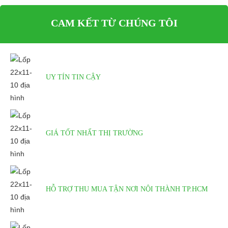
CAM KẾT TỪ CHÚNG TÔI
UY TÍN TIN CẬY
GIÁ TỐT NHẤT THỊ TRƯỜNG
HỖ TRỢ THU MUA TẬN NƠI NỘI THÀNH TP.HCM