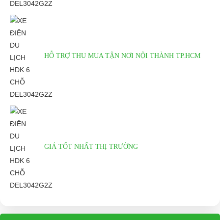
Vô lăng giúp điều chỉnh
Mái che được làm từ hợp kim
hương chuyển động
nhôm
Xe điện du lịch HDK 6 chỗ
DEL3042G2Z sử dụng mái che
HỖ TRỢ THU MUA TẬN NƠI NỘI THÀNH TP.HCM
được làm từ hợp nhôm, với thiết
kế cong ở góc cạnh, giúp bảo vệ
người sử dụng khỏi các điều kiện
thời tiết bên ngoài.
Thông số kỹ thuật XE ĐIỆN DU LỊCH
HDK 6 CHỖ DEL3042G2Z
GIÁ TỐT NHẤT THỊ TRƯỜNG