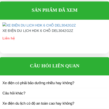
Liên hệ
Sạc điện
48V - 25A
SẢN PHẨM ĐÃ XEM
Thời gian sạc
10 - 12 giờ
Công suất
4000W
Điện áp động cơ
48V
XE ĐIỆN DU LỊCH HDK 6 CHỖ DEL3042G2Z
Khung
Thép chắc chắn - sơn tĩnh điện
Liên hệ
Điện áp
220v - 50Hz
Kính
Sợi thủy tinh
Ghế
Da
CÂU HỎI LIÊN QUAN
Sàn
Cao su Autiskid
Gương hậu
Handoperated cả hai bên
Xe điện có phải bảo dưỡng nhiều hay không?
CHÚ THÍCH
Câu hỏi khác?
Trọng lượng xe
800Kg
Xe điện du lịch có độ an toàn cao hay không?
Khả năng chở
1500kg