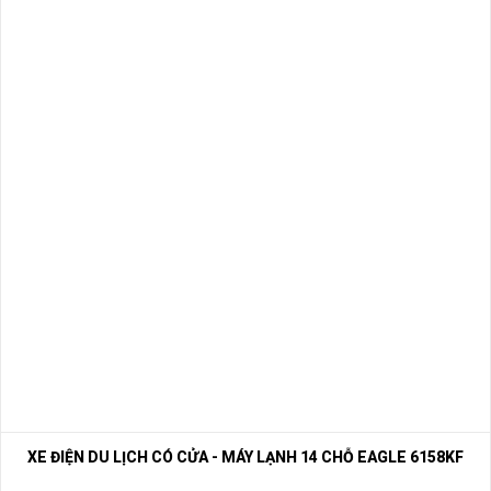
E-mail:
phuhuynhkd@gmail.com
Website:
xediendulich.com
Website:
phutungxegolf.com
XE ĐIỆN DU LỊCH CÓ CỬA - MÁY LẠNH 14 CHỖ EAGLE 6158KF