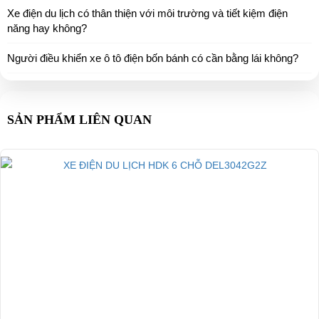
Xe điện du lịch có thân thiện với môi trường và tiết kiệm điện
vật nặng
năng hay không?
Bảo vệ tụt áp
41V
Người điều khiển xe ô tô điện bốn bánh có cần bằng lái không?
Bánh xe
Lốp có săm
Giảm sóc
Trước, sau
SẢN PHẨM LIÊN QUAN
Leo dốc
180
Gưng chiếu hậu
Một cặp
Chỗ ngồi
14 người
Thắng
Trước thắng đĩa, sau thắng cơ
Đèn
Pha
Chân ga
Làm việc ở 2 chế độ
Khoảng cách
6m
phanh