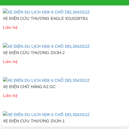
Chiều cao yên xe
790mm
Bánh xe và Lốp
10" x 10"
XE ĐIỆN CỨU THƯƠNG EAGLE EG2028TB1
xe
Liên hệ
Mầu sắc có bán
Trắng, xanh, đen, đỏ
TÍNH NĂNG
XE ĐIỆN CỨU THƯƠNG DVJH-2
Động cơ
3700W, 3 pha, Không chổi than
Liên hệ
Cách thức thao
Tự điều chỉnh rack và cột tay lái
tác
Quãng đường đi
80 - 100 Km/1 lần sạc
XE ĐIỆN CHỞ HÀNG A2.GC
được
Liên hệ
Vận tốc tối đa
30 - 40 Km/h
PHỤ KIỆN XE
Ắc quy
48V - 275A
XE ĐIỆN CỨU THƯƠNG DVJH-1