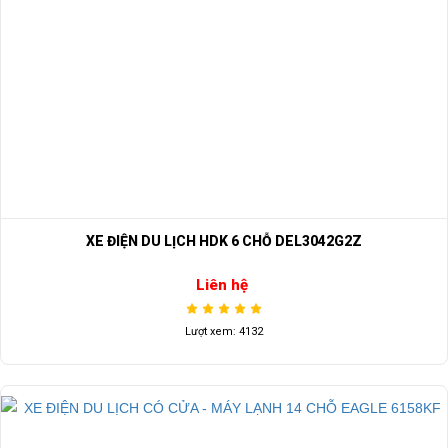
Quay trong
3,6m
pham vi
Rất hân hạnh được phục vụ quý khách hàng
⇒ Xem thêm:
Bạn nên chọn mua Xe điện sân golf chất lượng giá
tốt ở đâu?
Để được tư vấn thêm về cách sử dụng xe ô tô điện để tăng tuổi thọ
cho xe hoặc có vấn đề gì cần được hỗ trợ, quý khách vui lòng liên
hệ:
XE ĐIỆN DU LỊCH HDK 6 CHỖ DEL3042G2Z
LIÊN HỆ CÔNG TY:
Công ty TNHH TM DV XNK
Liên hệ
Đại Cường
Địa chỉ: 845 Quốc Lộ 13, Phường Hiệp Bình Phước, Thành phố
Lượt xem: 4132
Thủ Đức, TP.HCM
Điện thoại: -08 68 100 260 ( Châu )
-093 211 3677 ( Phú )