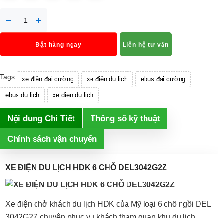
Đặt hàng ngay
Liên hệ tư vấn
Tags:
xe điện đại cường
xe điện du lịch
ebus đại cường
ebus du lich
xe dien du lich
Nội dung Chi Tiết
Thông số kỹ thuật
Chính sách vận chuyển
XE ĐIỆN DU LỊCH HDK 6 CHỖ DEL3042G2Z
Xe điện chở khách du lịch HDK của Mỹ loại 6 chỗ ngồi DEL
3042G2Z chuyên phục vụ khách tham quan khu du lịch,