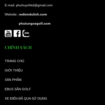
E-mail:
phuhuynhkd@gmail.com
Website:
x
ediendulich.com
phutungxegolf.com
CHÍNH SÁCH
TRANG CHỦ
GIỚI THIỆU
SẢN PHẨM
EBUS SÂN GOLF
XE ĐIỆN ĐÃ QUA SỬ DỤNG