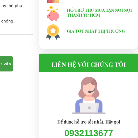
hay thế phụ
HỖ TRỢ THU MUA TẬN NƠI NỘI
THÀNH TP.HCM
 chóng.
GIÁ TỐT NHẤT THỊ TRƯỜNG
LIÊN HỆ VỚI CHÚNG TÔI
tư vấn
Để được hỗ trợ tốt nhất. Hãy gọi
0932113677