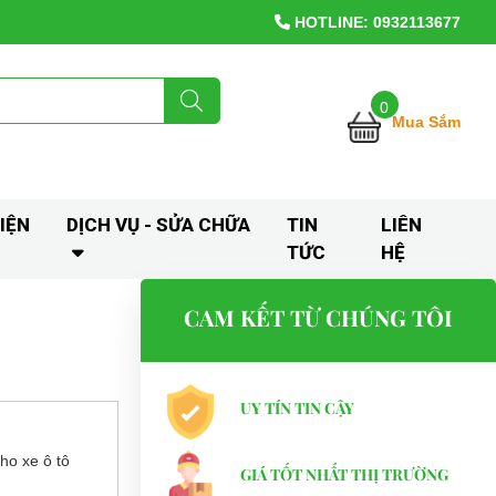
HOTLINE: 0932113677
0
Mua Sắm
IỆN
DỊCH VỤ - SỬA CHỮA
TIN
LIÊN
TỨC
HỆ
CAM KẾT TỪ CHÚNG TÔI
UY TÍN TIN CẬY
cho xe ô tô
GIÁ TỐT NHẤT THỊ TRƯỜNG