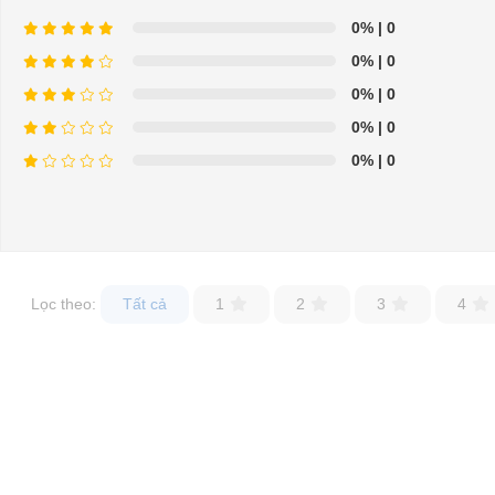
0%
| 0
Hân hạnh được phục vụ mọi người
0%
| 0
Để được tư vấn thêm về cách sử dụng xe ô tô điện để tăng tuổi thọ 
0%
| 0
LIÊN HỆ CÔNG TY:
Cô
0%
| 0
Địa chỉ: 49/9 Nhị Bình 16, Hóc Môn, TP.HCM
0%
| 0
Điện thoại: 0932113677
E-mail:
phuhuynhkd@gmail.com
Website:
xediendulich.com
Lọc theo:
Tất cả
1
2
3
4
Website:
phutungxegolf.com