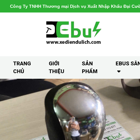
Công Ty TNHH Thương mại Dịch vụ Xuất Nhập Khẩu Đại Cư
TRANG
GIỚI
SẢN
EBUS SÂ
CHỦ
THIỆU
PHẨM