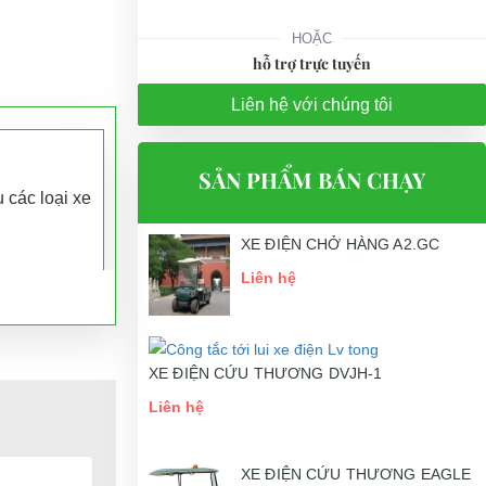
HOẶC
hỗ trợ trực tuyến
Liên hệ với chúng tôi
SẢN PHẨM BÁN CHẠY
 các loại xe
XE ĐIỆN CHỞ HÀNG A2.GC
Liên hệ
XE ĐIỆN CỨU THƯƠNG DVJH-1
Liên hệ
anh, tay
XE ĐIỆN CỨU THƯƠNG EAGLE