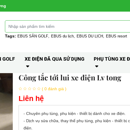
ờng
Tags:
EBUS SÂN GOLF
EBUS du lịch
EBUS DU LỊCH
EBUS resort
N GOLF
XE ĐIỆN ĐÃ QUA SỬ DỤNG
PHỤ TÙNG XE Đ
Công tắc tới lui xe điện Lv tong
( 0 đánh giá )
Liên hệ
- Chuyên phụ tùng, phụ kiện - thiết bị dành cho xe điện.
- Dịch vụ sửa chữa, thay thế phụ tùng, phụ kiện - thiết bị 
điện.