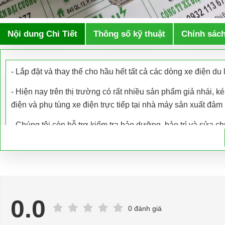
Nội dung Chi Tiết
Thông số kỹ thuật
Chính sác
- Lắp đặt và thay thế cho hầu hết tất cả các dòng xe điện du lị
- Hiện nay trên thị trường có rất nhiều sản phẩm giả nhái,
điện và phụ tùng xe điện trực tiếp tại nhà máy sản xuất đả
- Chúng tôi còn hỗ trợ kiểm tra bảo dưỡng, bảo trì và sửa c
- Hỗ trợ giải đáp các vấn đề liên quan đến xe điện miễn phí
- Chuyên phụ tùng, phụ kiện - thiết bị dành cho xe điện.
- Dịch vụ sửa chữa, thay thế phụ tùng, phụ kiện - thiết bị cho
0.0
=>Liên hệ với chúng tôi để yêu cầu cung cấp, sửa chữa, thay 
0 đánh giá
nghề thợ chuyên nghiệp, nhanh chóng.