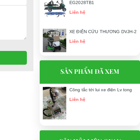
EG2028TB1
Liên hệ
XE ĐIỆN CỨU THƯƠNG DVJH-2
Liên hệ
SẢN PHẨM ĐÃ XEM
Công tắc tới lui xe điện Lv tong
Liên hệ