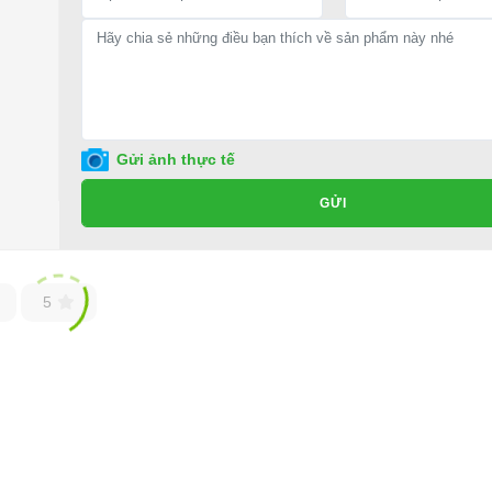
cho xe hoặc có vấn đề gì cần được hỗ trợ, quý khách vui lòng liên hệ:
ng ty TNHH TM DV XNK Đại Cường
Gửi ảnh thực tế
GỬI
5