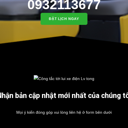
0932113677
ĐẶT LỊCH NGAY
Nhận bản cập nhật mới nhất của chúng tô
Mọi ý kiến đóng góp vui lòng liên hệ ở form bên dưới