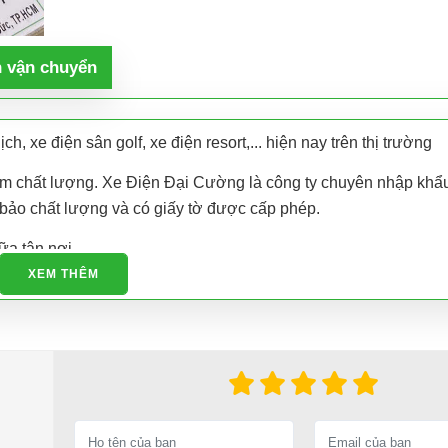
h vận chuyển
ch, xe điện sân golf, xe điện resort,... hiện nay trên thị trường
 kém chất lượng. Xe Điện Đại Cường là công ty chuyên nhập khẩu
m bảo chất lượng và có giấy tờ được cấp phép.
hữa tận nơi
XEM THÊM
 xe ô tô điện.
thế phụ tùng, phụ kiện - thiết bị cho xe điện. Giá thành cạnh tr