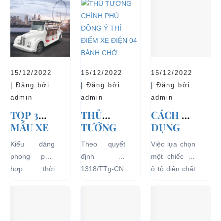
15/12/2022
15/12/2022
15/12/2022
| Đăng bởi
| Đăng bởi
| Đăng bởi
admin
admin
admin
TOP 3
THỦ
CÁCH SỬ
MẪU XE
TƯỚNG
DỤNG
Ô TÔ
CHÍNH
XE Ô TÔ
Kiểu dáng
Theo quyết
Việc lựa chọn
ĐIỆN
PHỦ
ĐIỆN ĐỂ
phong phú,
định số
một chiếc xe
THỊNH
ĐỒNG Ý
TĂNG
hợp thời
1318/TTg-CN
ô tô điện chất
HÀNH VÀ
THÍ
TUỔI
trang, dễ
ngày
lượng tốt
BÁN
ĐIỂM XE
THỌ
dàng sử dụng
27/09/2018,
ngay từ đầu
CHẠY
ĐIỆN 04
CHO XE
mà thân thiện
Thủ tướng
sẽ mang lại
NHẤT
BÁNH
với môi
Chính phủ đã
hiệu quả sử