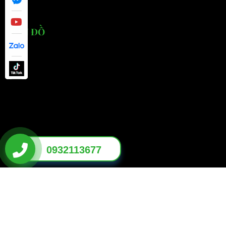
BẢN ĐỒ
0932113677
© 2026 EBUS ĐẠI CƯỜNG - XE ĐIỆN DU LỊCH - Thiết kế bởi