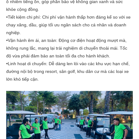
ô nhiễm tiếng ồn, góp phần bảo vệ không gian xanh và sức
khỏe cộng đồng.
•
Tiết kiệm chi phí:
Chi phí vận hành thấp hơn đáng kể so với xe
chạy xăng, dầu, giúp tối ưu ngân sách cho cá nhân và doanh
nghiệp.
•
Vận hành êm ái, an toàn:
Động cơ điện hoạt động mượt mà,
không rung lắc, mang lại trải nghiệm di chuyển thoải mái. Tốc
độ vừa phải đảm bảo an toàn tối đa cho hành khách.
•
Linh hoạt di chuyển:
Dễ dàng len lỏi vào các khu vực hạn chế,
đường nội bộ trong resort, sân golf, khu dân cư mà các loại xe
lớn khó tiếp cận.