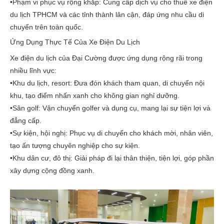
•
Phạm vi phục vụ rộng khắp:
Cung cấp dịch vụ
cho thuê xe điện
du lịch TPHCM
và các tỉnh thành lân cận, đáp ứng nhu cầu di
chuyển trên toàn quốc.
Ứng Dụng Thực Tế Của Xe Điện Du Lịch
Xe điện du lịch
của Đại Cường được ứng dụng rộng rãi trong
nhiều lĩnh vực:
•
Khu du lịch, resort:
Đưa đón khách tham quan, di chuyển nội
khu, tạo điểm nhấn xanh cho không gian nghỉ dưỡng.
•
Sân golf:
Vận chuyển golfer và dụng cụ, mang lại sự tiện lợi và
đẳng cấp.
•
Sự kiện, hội nghị:
Phục vụ di chuyển cho khách mời, nhân viên,
tạo ấn tượng chuyên nghiệp cho sự kiện.
•
Khu dân cư, đô thị:
Giải pháp đi lại thân thiện, tiện lợi, góp phần
xây dựng cộng đồng xanh.