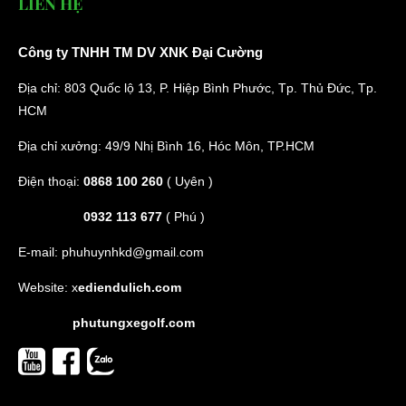
LIÊN HỆ
Công ty TNHH TM DV XNK Đại Cường
Địa chỉ: 803 Quốc lộ 13, P. Hiệp Bình Phước, Tp. Thủ Đức, Tp.
HCM
Địa chỉ xưởng: 49/9 Nhị Bình 16, Hóc Môn, TP.HCM
Điện thoại:
0868 100 260
( Uyên )
0932 113 677
( Phú )
E-mail:
phuhuynhkd@gmail.com
Website:
x
ediendulich.com
phutungxegolf.com