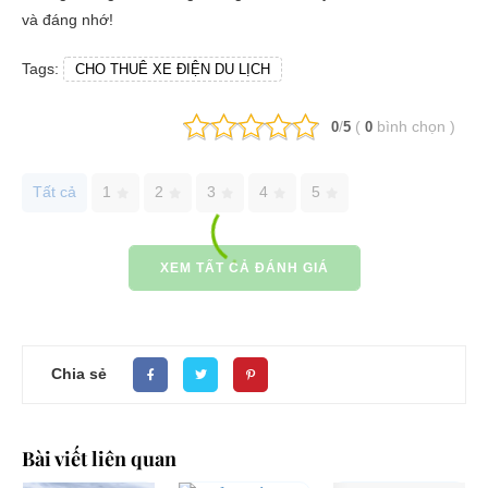
và đáng nhớ!
Tags:
CHO THUÊ XE ĐIỆN DU LỊCH
/
(
bình chọn
)
0
5
0
Tất cả
1
2
3
4
5
XEM TẤT CẢ ĐÁNH GIÁ
Chia sẻ
Bài viết liên quan