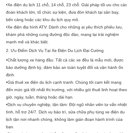
•
Xe điện du lịch 11 chỗ, 14 chỗ, 23 chỗ:
Giải pháp tối ưu cho các
đoàn khách lớn, tổ chức sự kiện, đưa đón khách tại sân bay,
bến cảng hoặc các khu du lịch quy mô.
•
Xe điện địa hình ATV:
Dành cho những ai yêu thích phiêu lưu,
khám phá những cung đường độc đáo, mang lại trải nghiệm
mạnh mẽ và khác biệt.
2. Ưu Điểm Dịch Vụ Tại Xe Điện Du Lịch Đại Cường
•
Chất lượng xe hàng đầu:
Tất cả các xe đều là mẫu mới, được
bảo dưỡng định kỳ, đảm bảo an toàn tuyệt đối và vận hành ổn
định.
•
Giá thuê xe điện du lịch cạnh tranh:
Chúng tôi cam kết mang
đến mức giá tốt nhất thị trường, với nhiều gói thuê linh hoạt theo
giờ, ngày, tuần, tháng hoặc dài hạn.
•
Dịch vụ chuyên nghiệp, tận tâm:
Đội ngũ nhân viên tư vấn nhiệt
tình, hỗ trợ 24/7. Dịch vụ bảo trì, sửa chữa
phụ tùng xe điện du
lịch
tận nơi nhanh chóng, không làm gián đoạn hành trình của
bạn.