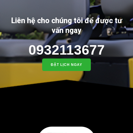
Liên hệ cho chúng tôi để được tư
vấn ngay
0932113677
ĐẶT LỊCH NGAY