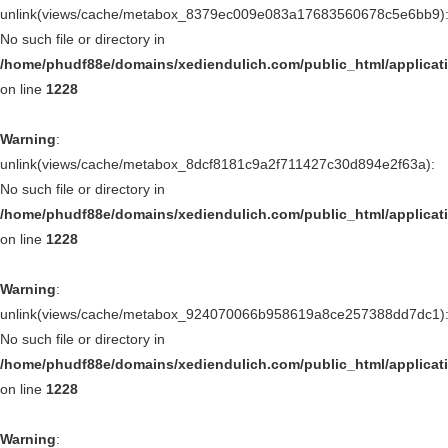
unlink(views/cache/metabox_8379ec009e083a17683560678c5e6bb9)
No such file or directory in
/home/phudf88e/domains/xediendulich.com/public_html/applica
on line
1228
Warning
:
unlink(views/cache/metabox_8dcf8181c9a2f711427c30d894e2f63a):
No such file or directory in
/home/phudf88e/domains/xediendulich.com/public_html/applica
on line
1228
Warning
:
unlink(views/cache/metabox_924070066b958619a8ce257388dd7dc1)
No such file or directory in
/home/phudf88e/domains/xediendulich.com/public_html/applica
on line
1228
Warning
: