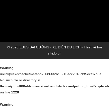
© 2026 EBUS ĐẠI CƯỜNG - XE ĐIỆN DU LỊCH - Thiết kế bởi
sikido.vn
Warning
:
unlink(views/cache/metabox_086f32bc8210ecc2045cbf5ecf87b5a6):
No such file or directory in
/home/phudf88e/domains/xediendulich.com/public_html/applica
on line
1228
Warning
: