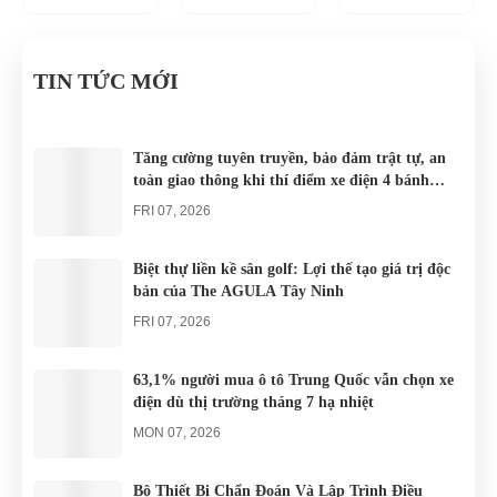
VÒNG
CHO
ĐIỆN BỊ
như xích lô,
resort đang
đang lưu
QUANH
CÁC
PHÙ
xe máy hay
tăng rất cao
hành tại Việt
ĐÀ
KHU DU
xe đạp, du
cho các khu
Nam đều sử
TIN TỨC MỚI
NẴNG
LỊCH
khách khi đến
du lịch nghĩ
dụng nguồn
NGHĨ
Đà Nẵng có
dưỡng trên
điện từ ắc
DƯỠNG.
thể lựa chọn
khắp cả
quy. Do đó
Tăng cường tuyên truyền, bảo đảm trật tự, an
toàn giao thông khi thí điểm xe điện 4 bánh
cho mình
nước.
các trục trặc
phục vụ du lịch
những
liên quan
FRI 07, 2026
chiếc xe điện
đến...
Đà...
Biệt thự liền kề sân golf: Lợi thế tạo giá trị độc
bản của The AGULA Tây Ninh
FRI 07, 2026
63,1% người mua ô tô Trung Quốc vẫn chọn xe
điện dù thị trường tháng 7 hạ nhiệt
MON 07, 2026
Bộ Thiết Bị Chẩn Đoán Và Lập Trình Điều