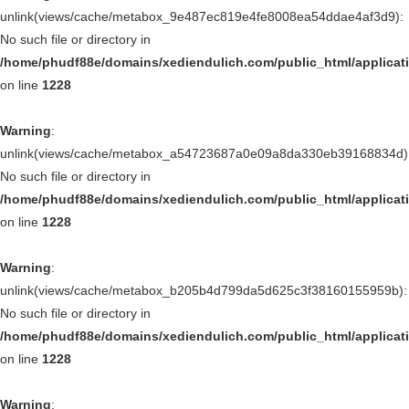
unlink(views/cache/metabox_9e487ec819e4fe8008ea54ddae4af3d9):
No such file or directory in
/home/phudf88e/domains/xediendulich.com/public_html/applica
on line
1228
Warning
:
unlink(views/cache/metabox_a54723687a0e09a8da330eb39168834d)
No such file or directory in
/home/phudf88e/domains/xediendulich.com/public_html/applica
on line
1228
Warning
:
unlink(views/cache/metabox_b205b4d799da5d625c3f38160155959b):
No such file or directory in
/home/phudf88e/domains/xediendulich.com/public_html/applica
on line
1228
Warning
: