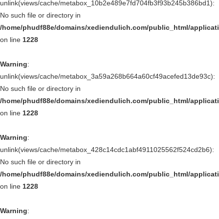
unlink(views/cache/metabox_10b2e489e7fd704fb3f93b245b386bd1):
No such file or directory in
/home/phudf88e/domains/xediendulich.com/public_html/applica
on line
1228
Warning
:
unlink(views/cache/metabox_3a59a268b664a60cf49acefed13de93c):
No such file or directory in
/home/phudf88e/domains/xediendulich.com/public_html/applica
on line
1228
Warning
:
unlink(views/cache/metabox_428c14cdc1abf4911025562f524cd2b6):
No such file or directory in
/home/phudf88e/domains/xediendulich.com/public_html/applica
on line
1228
Warning
: