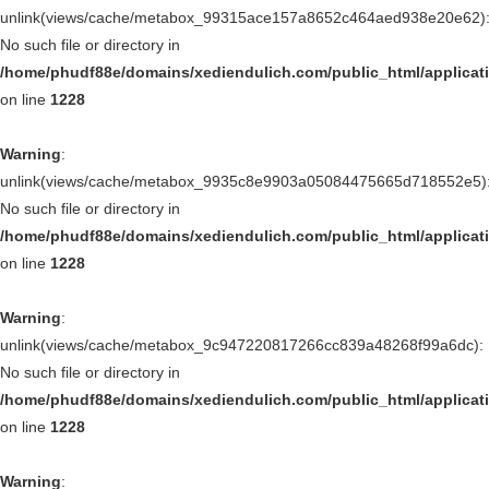
unlink(views/cache/metabox_99315ace157a8652c464aed938e20e62)
No such file or directory in
/home/phudf88e/domains/xediendulich.com/public_html/applica
on line
1228
Warning
:
unlink(views/cache/metabox_9935c8e9903a05084475665d718552e5)
No such file or directory in
/home/phudf88e/domains/xediendulich.com/public_html/applica
on line
1228
Warning
:
unlink(views/cache/metabox_9c947220817266cc839a48268f99a6dc):
No such file or directory in
/home/phudf88e/domains/xediendulich.com/public_html/applica
on line
1228
Warning
: