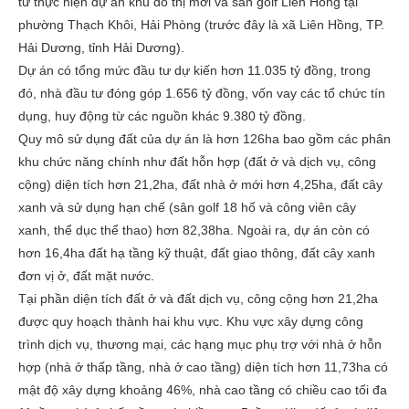
tư thực hiện dự án khu đô thị mới và sân golf Liên Hồng tại
phường Thạch Khôi, Hải Phòng (trước đây là xã Liên Hồng, TP.
Hải Dương, tỉnh Hải Dương).
Dự án có tổng mức đầu tư dự kiến hơn 11.035 tỷ đồng, trong
đó, nhà đầu tư đóng góp 1.656 tỷ đồng, vốn vay các tổ chức tín
dụng, huy động từ các nguồn khác 9.380 tỷ đồng.
Quy mô sử dụng đất của dự án là hơn 126ha bao gồm các phân
khu chức năng chính như đất hỗn hợp (đất ở và dịch vụ, công
cộng) diện tích hơn 21,2ha, đất nhà ở mới hơn 4,25ha, đất cây
xanh và sử dụng hạn chế (sân golf 18 hố và công viên cây
xanh, thể dục thể thao) hơn 82,38ha. Ngoài ra, dự án còn có
hơn 16,4ha đất hạ tầng kỹ thuật, đất giao thông, đất cây xanh
đơn vị ở, đất mặt nước.
Tại phần diện tích đất ở và đất dịch vụ, công cộng hơn 21,2ha
được quy hoạch thành hai khu vực. Khu vực xây dựng công
trình dịch vụ, thương mại, các hạng mục phụ trợ với nhà ở hỗn
hợp (nhà ở thấp tầng, nhà ở cao tầng) diện tích hơn 11,73ha có
mật độ xây dựng khoảng 46%, nhà cao tầng có chiều cao tối đa