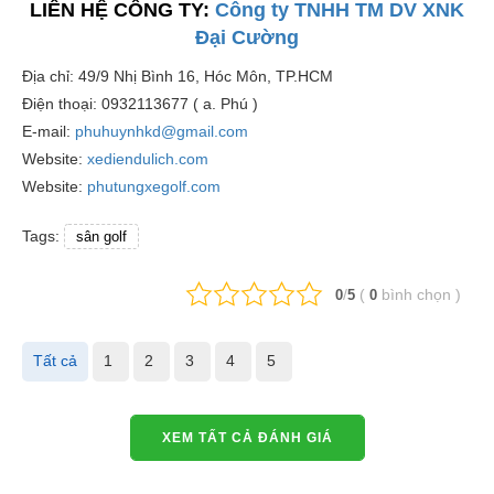
LIÊN HỆ CÔNG TY:
Công ty TNHH TM DV XNK
Đại Cường
Địa chỉ: 49/9 Nhị Bình 16, Hóc Môn, TP.HCM
Điện thoại: 0932113677 ( a. Phú )
E-mail:
phuhuynhkd@gmail.com
Website:
xediendulich.com
Website:
phutungxegolf.com
Tags:
sân golf
/
(
bình chọn
)
0
5
0
Tất cả
1
2
3
4
5
XEM TẤT CẢ ĐÁNH GIÁ