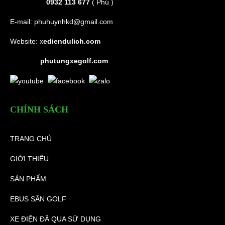
0932 113 677
( Phú )
E-mail:
phuhuynhkd@gmail.com
Website:
x
ediendulich.com
phutungxegolf.com
CHÍNH SÁCH
TRANG CHỦ
GIỚI THIỆU
SẢN PHẨM
EBUS SÂN GOLF
XE ĐIỆN ĐÃ QUA SỬ DỤNG