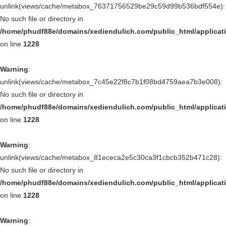
unlink(views/cache/metabox_76371756529be29c59d99b536bdf554e):
No such file or directory in
/home/phudf88e/domains/xediendulich.com/public_html/applica
on line
1228
Warning
:
unlink(views/cache/metabox_7c45e22f8c7b1f08bd4759aea7b3e008):
No such file or directory in
/home/phudf88e/domains/xediendulich.com/public_html/applica
on line
1228
Warning
:
unlink(views/cache/metabox_81ececa2e5c30ca3f1cbcb352b471c28):
No such file or directory in
/home/phudf88e/domains/xediendulich.com/public_html/applica
on line
1228
Warning
: