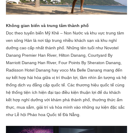
Không gian biển và trung tâm thành phố
Dọc theo tuyến biển Mỹ Khê – Non Nước và khu vực trung tâm
ven sông Hàn là nơi tập trung nhiều khách sạn và khu nghỉ
dưỡng cao cấp nhất thành phố. Những tên tuổi như Novotel
Danang Premier Han River, Hilton Danang, Courtyard By
Marriott Danang Han River, Four Points By Sheraton Danang,
Radisson Hotel Danang hay voco Ma Belle Danang mang đến
sự kết hợp hài hòa giữa vị trí thuận lợi, tầm nhìn ấn tượng và hệ
thống dịch vụ đẳng cấp quốc tế. Các thương hiệu quốc tế cùng
hệ thống tiện ích hiện đại tạo điều kiện thuận lợi để du khách
kết hợp nghỉ dưỡng với khám phá thành phố, thưởng thức ẩm
thực, mua sắm, giải trí và hòa mình vào những sự kiện đặc sắc
như Lễ hội Pháo hoa Quốc tế Đà Nẵng.