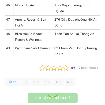
46
Moire Hội An
Khối Xuyên Trung, phường
Hội An
47
Anmira Resort & Spa
276 Cửa Đại, phường Hội An
Hoi An
Đông
48
Bliss Hoi An Beach
Thôn Tân An, xã Thăng An
Resort & Wellness
49
Wyndham Soleil Danang
02 Phạm Văn Đồng, phường
An Hải
/
(
bình chọn
)
0
5
0
Tất cả
1
2
3
4
5
XEM TẤT CẢ ĐÁNH GIÁ