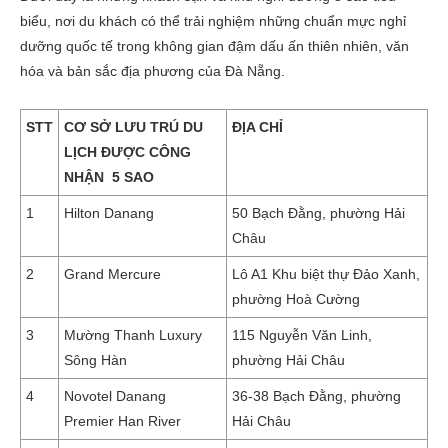
biểu, nơi du khách có thể trải nghiệm những chuẩn mực nghỉ
dưỡng quốc tế trong không gian đậm dấu ấn thiên nhiên, văn
hóa và bản sắc địa phương của Đà Nẵng.
STT
CƠ SỞ LƯU TRÚ DU
ĐỊA CHỈ
LỊCH ĐƯỢC CÔNG
NHẬN 5 SAO
1
Hilton Danang
50 Bạch Đằng, phường Hải
Châu
2
Grand Mercure
Lô A1 Khu biệt thự Đảo Xanh,
phường Hoà Cường
3
Mường Thanh Luxury
115 Nguyễn Văn Linh,
Sông Hàn
phường Hải Châu
4
Novotel Danang
36-38 Bạch Đằng, phường
Premier Han River
Hải Châu