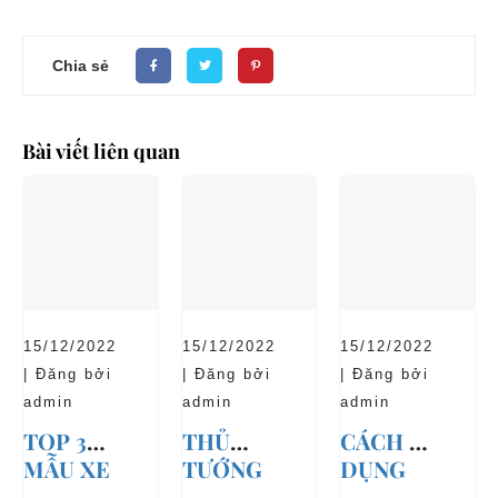
Chia sẻ
Bài viết liên quan
15/12/2022
15/12/2022
15/12/2022
| Đăng bởi
| Đăng bởi
| Đăng bởi
admin
admin
admin
TOP 3
THỦ
CÁCH SỬ
MẪU XE
TƯỚNG
DỤNG
Ô TÔ
CHÍNH
XE Ô TÔ