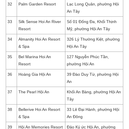
32
Palm Garden Resort
Lạc Long Quân, phường Hội
An Tây
33
Silk Sense Hoi An River
Số 01 Đống Đa, Khối Thịnh
Resort
Mỹ, phường Hội An Tây
34
Almanity Hoi An Resort
326 Lý Thường Kiệt, phường
& Spa
Hội An Tây
35
Bel Marina Hoi An
127 Nguyễn Phúc Tần,
Resort
phường Hội An
36
Hoàng Gia Hội An
39 Đào Duy Từ, phường Hội
An
37
The Pearl Hội An
Khối An Bàng, phường Hội An
Tây
38
Bellerive Hoi An Resort
33 Lê Đại Hành, phường Hội
& Spa
An Đông
39
Hội An Memories Resort
Đảo Ký ức Hội An, phường