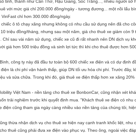
 số tỉnh, thành như Cần Thơ, Hậu Giang, Sóc Trăng..., nhiều người sở 
huê với mức giá chỉ 200.000 đồng/ngày - tương đương... một nồi lẩu b
ện VinFast chỉ hơn 300.000 đồng/ngày.
hiếc ô tô chạy xăng nhưng không có nhu cầu sử dụng nên đã cho côn
 10 triệu đồng/tháng, nhưng sau một năm, giá cho thuê xe giảm còn 9 t
3. Chỉ sau vài năm sử dụng, chiếc xe cũ đi rất nhanh nên DN dịch vụ k
i giá hơn 500 triệu đồng và sinh lợi tức thì khi cho thuê được hơn 50
nh, công ty này đã đầu tư toàn bộ 600 chiếc xe điện và có dự định đ
iện là chi phí vận hành thấp, giúp DN tối ưu hóa chi phí. Trước đây, 
liệu và sửa chữa. Trong khi đó, giá thuê xe điện thấp hơn xe xăng 20%
ility Việt Nam - nền tảng cho thuê xe BonbonCar, cũng nhận xét khá
ốn trải nghiệm trước khi quyết định mua. "Khách thuê xe điện có nhu 
xe điện cũng tham gia ngày càng nhiều vào nền tảng của chúng tôi, hiện
g thừa nhận dịch vụ cho thuê xe hiện nay cạnh tranh khốc liệt, nhu 
cho thuê cũng phải đưa xe điện vào phục vụ. Theo ông, ngoài việc đá