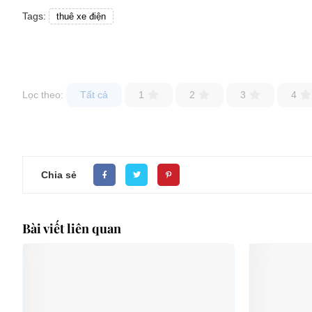
Tags:
thuê xe điện
Lọc theo:
Tất cả
1
2
3
4
Chia sẻ
Bài viết liên quan