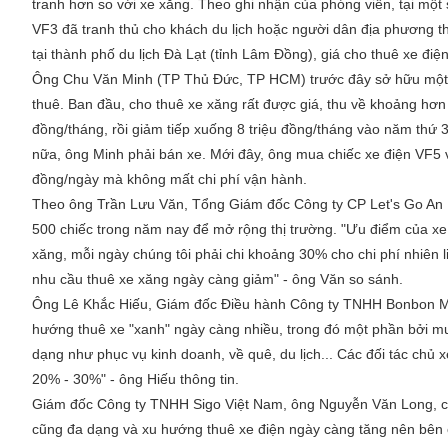
tranh hơn so với xe xăng. Theo ghi nhận của phóng viên, tại một
VF3 đã tranh thủ cho khách du lịch hoặc người dân địa phương t
tại thành phố du lịch Đà Lạt (tỉnh Lâm Đồng), giá cho thuê xe đi
Ông Chu Văn Minh (TP Thủ Đức, TP HCM) trước đây sở hữu một c
thuê. Ban đầu, cho thuê xe xăng rất được giá, thu về khoảng hơn
đồng/tháng, rồi giảm tiếp xuống 8 triệu đồng/tháng vào năm thứ 
nữa, ông Minh phải bán xe. Mới đây, ông mua chiếc xe điện VF5 vớ
đồng/ngày mà không mất chi phí vận hành.
Theo ông Trần Lưu Văn, Tổng Giám đốc Công ty CP Let's Go An Bì
500 chiếc trong năm nay để mở rộng thị trường. "Ưu điểm của xe đ
xăng, mỗi ngày chúng tôi phải chi khoảng 30% cho chi phí nhiên 
nhu cầu thuê xe xăng ngày càng giảm" - ông Văn so sánh.
Ông Lê Khắc Hiếu, Giám đốc Điều hành Công ty TNHH Bonbon Mob
hướng thuê xe "xanh" ngày càng nhiều, trong đó một phần bởi mu
dạng như phục vụ kinh doanh, về quê, du lịch... Các đối tác chủ 
20% - 30%" - ông Hiếu thông tin.
Giám đốc Công ty TNHH Sigo Việt Nam, ông Nguyễn Văn Long, cũn
cũng đa dạng và xu hướng thuê xe điện ngày càng tăng nên bên 