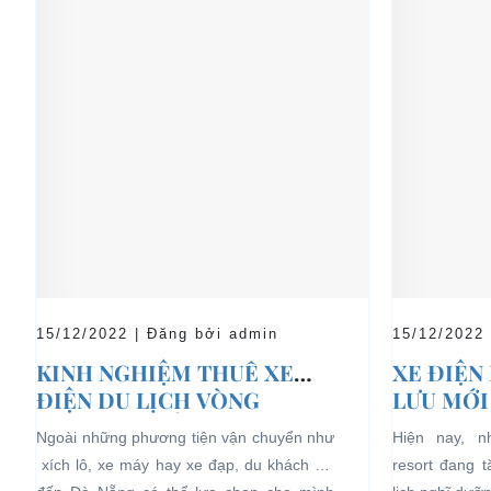
15/12/2022 | Đăng bởi admin
15/12/2022
KINH NGHIỆM THUÊ XE
XE ĐIỆN
ĐIỆN DU LỊCH VÒNG
LƯU MỚI
QUANH ĐÀ NẴNG
LỊCH NG
Ngoài những phương tiện vận chuyển như
Hiện nay, 
xích lô, xe máy hay xe đạp, du khách khi
resort đang 