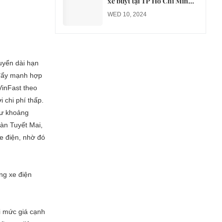
xe buýt tại TP Hồ Chí Minh
sang xe điện từ năm 2026
WED 10, 2024
uyển dài hạn
 đẩy mạnh hợp
VinFast theo
 chi phí thấp.
tư khoảng
oàn Tuyết Mai,
e điện, nhờ đó
ng xe điện
i mức giá cạnh