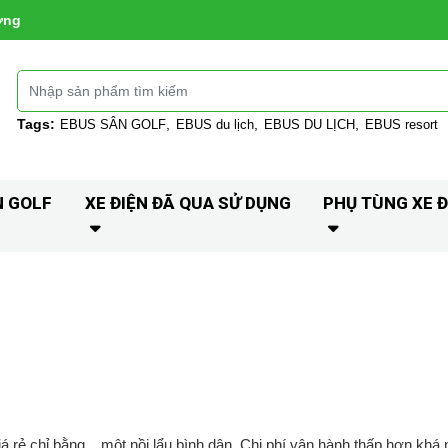
ờng
Tags:
EBUS SÂN GOLF
EBUS du lịch
EBUS DU LỊCH
EBUS resort
N GOLF
XE ĐIỆN ĐÃ QUA SỬ DỤNG
PHỤ TÙNG XE Đ
rẻ chỉ bằng... một nồi lẩu bình dân. Chi phí vận hành thấp hơn khá 