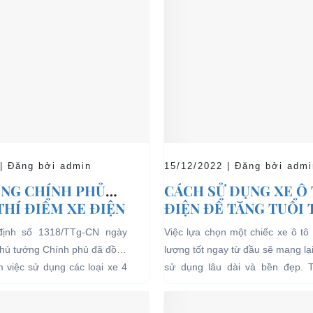
 | Đăng bởi admin
15/12/2022 | Đăng bởi admi
NG CHÍNH PHỦ
CÁCH SỬ DỤNG XE Ô
THÍ ĐIỂM XE ĐIỆN
ĐIỆN ĐỂ TĂNG TUỔI
 CHỞ KHÁCH DU
CHO XE
định số 1318/TTg-CN ngày
Việc lựa chọn một chiếc xe ô tô 
I CÁC KHU VỰC
Thủ tướng Chính phủ đã đồng
lượng tốt ngay từ đầu sẽ mang lạ
Ế
ểm việc sử dụng các loại xe 4
sử dụng lâu dài và bền đẹp. 
g năng lượng điện...
bên...