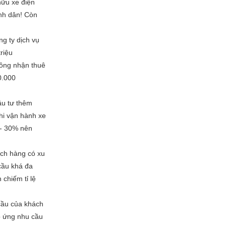
hữu xe điện
ình dân! Còn
g ty dịch vụ
riệu
hông nhận thuê
0.000
ầu tư thêm
khi vận hành xe
 - 30% nên
ch hàng có xu
cầu khá đa
 chiếm tỉ lệ
cầu của khách
p ứng nhu cầu