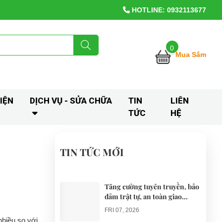
HOTLINE: 0932113677
0
Mua Sắm
IỆN
DỊCH VỤ - SỬA CHỮA
TIN
LIÊN
TỨC
HỆ
TIN TỨC MỚI
Tăng cường tuyên truyền, bảo
đảm trật tự, an toàn giao
thông khi thí điểm xe điện 4
FRI 07, 2026
bánh phục vụ du lịch
nhiều so với