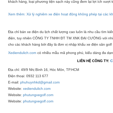
khách hàng, loại phương tiện sạch này cũng đem lại lợi ích vượt 
Xem thêm: Xử lý nghiêm xe điện hoạt động không phép tại các kh
Địa chỉ bán xe điện du lịch chất lượng cao luôn là nhu cầu tìm ki
điện, tuy nhiên CÔNG TY TNHH ĐT TM XNK ĐẠI CƯỜNG với nhi
cho các khách hàng bởi đây là đơn vị nhập khẩu xe điện sân golf 
Xediendulich.com
có nhiều mẫu mã phong phú, kiểu dáng đa dạn
LIÊN HỆ CÔNG TY:
C
Địa chỉ: 49/9 Nhị Bình 16, Hóc Môn, TP.HCM
Điện thoại: 0932 113 677
E-mail:
phuhuynhkd@gmail.com
Website:
xediendulich.com
Website:
phutungxegolf.com
Website:
phutungxegolf.com