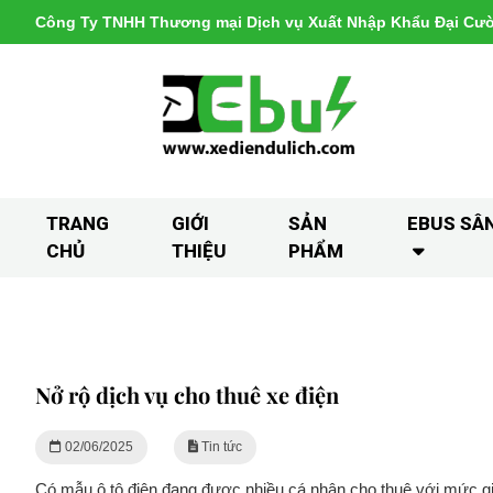
Công Ty TNHH Thương mại Dịch vụ Xuất Nhập Khẩu Đại Cư
TRANG
GIỚI
SẢN
EBUS SÂ
CHỦ
THIỆU
PHẨM
Nở rộ dịch vụ cho thuê xe điện
02/06/2025
Tin tức
Có mẫu ô tô điện đang được nhiều cá nhân cho thuê với mức giá 