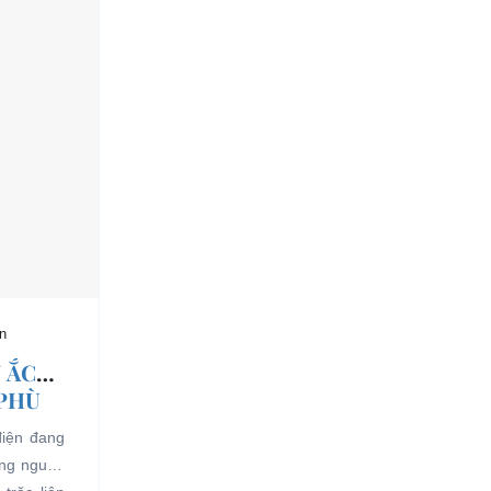
n
 ẮC
 PHÙ
điện đang
ụng nguồn