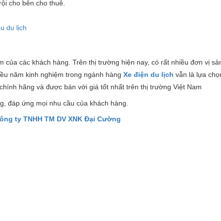
trội cho bên cho thuê.
u du lịch
ếm của các khách hàng. Trên thị trường hiện nay, có rất nhiều đơn vị sả
ều năm kinh nghiệm trong ngành hàng
X
e điện du lịch
vẫn là lựa ch
chính hãng và được bán với giá tốt nhất trên thị trường Việt Nam
g, đáp ứng mọi nhu cầu của khách hàng.
ông ty TNHH TM DV XNK Đại Cường