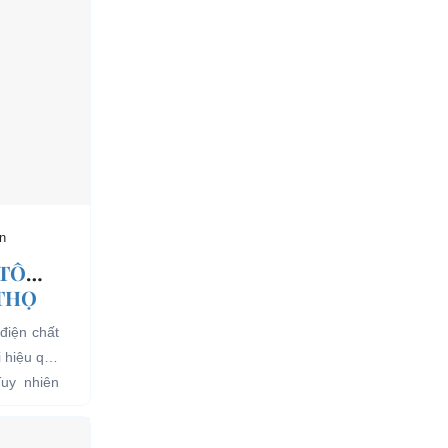
n
 TÔ
 THỌ
điện chất
i hiệu quả
Tuy nhiên