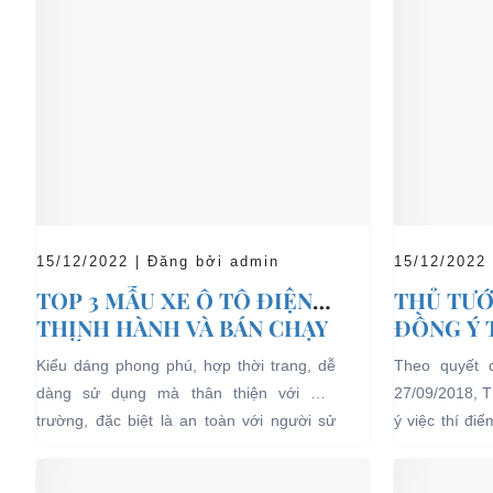
15/12/2022 | Đăng bởi admin
15/12/2022
TOP 3 MẪU XE Ô TÔ ĐIỆN
THỦ TƯỚ
THỊNH HÀNH VÀ BÁN CHẠY
ĐỒNG Ý 
NHẤT HIỆN NAY
04 BÁNH
Kiểu dáng phong phú, hợp thời trang, dễ
Theo quyết 
LỊCH TẠ
dàng sử dụng mà thân thiện với môi
27/09/2018, 
HẠN CH
trường, đặc biệt là an toàn với người sử
ý việc thí đi
dụng, đó là những ưu...
bánh chạy bằn