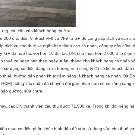
p ứng nhu cầu của khách hàng thuê xe
ê 200 ô tô điện VinFast VF8 và VF9 từ GF để cung cấp dịch vụ vận ch
cấp dịch vụ cho thuê xe ngắn hạn dành cho cá nhân, công ty này cũng
ay, GF đã hợp tác với hơn 10 đối tác DN, cho thuê hơn 2.000 ô tô điện 
ho thuê xe ngắn hạn theo ngày, tuần, tháng cho khách hàng cá nhân với
n sử dụng xe điện đang là xu hướng nên công ty đã có kế hoạch đầu 
cho thuê, hướng đến phân khúc tiềm năng là khách hàng cá nhân. Bà Đ
P HCM), cũng xác nhận đã chuyển đổi gần phân nửa số xe xăng sang x
ệc bảo dưỡng, sửa chữa.
ay, các DN thành viên tiêu thụ được 71.900 xe. Trong khi đó, riêng hã
tiền mua xe điện phân khúc bình dân để vừa sử dụng vừa cho thuê vớ