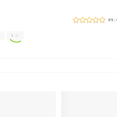
/
(
0
5
5