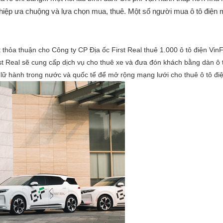
hiệp ưa chuộng và lựa chọn mua, thuê. Một số người mua ô tô điện 
thỏa thuận cho Công ty CP Địa ốc First Real thuê 1.000 ô tô điện Vin
rst Real sẽ cung cấp dịch vụ cho thuê xe và đưa đón khách bằng dàn ô 
vị lữ hành trong nước và quốc tế để mở rộng mạng lưới cho thuê ô tô đi