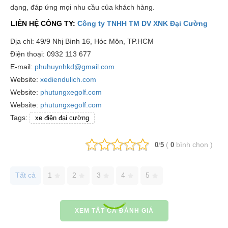
dạng, đáp ứng mọi nhu cầu của khách hàng.
LIÊN HỆ CÔNG TY:
Công ty TNHH TM DV XNK Đại Cường
Địa chỉ: 49/9 Nhị Bình 16, Hóc Môn, TP.HCM
Điện thoại: 0932 113 677
E-mail:
phuhuynhkd@gmail.com
Website:
xediendulich.com
Website:
phutungxegolf.com
Website:
phutungxegolf.com
Tags:
xe điện đại cường
/
(
bình chọn
)
0
5
0
Tất cả
1
2
3
4
5
XEM TẤT CẢ ĐÁNH GIÁ