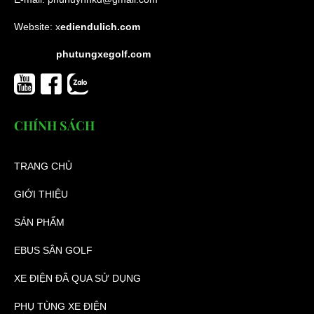
Website:
x
ediendulich.com
phutungxegolf.com
CHÍNH SÁCH
TRANG CHỦ
GIỚI THIỆU
SẢN PHẨM
EBUS SÂN GOLF
XE ĐIỆN ĐÃ QUA SỬ DỤNG
PHỤ TÙNG XE ĐIỆN