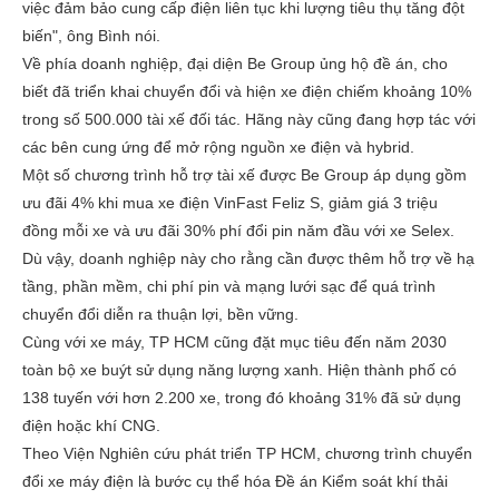
việc đảm bảo cung cấp điện liên tục khi lượng tiêu thụ tăng đột
biến", ông Bình nói.
Về phía doanh nghiệp, đại diện Be Group ủng hộ đề án, cho
biết đã triển khai chuyển đổi và hiện xe điện chiếm khoảng 10%
trong số 500.000 tài xế đối tác. Hãng này cũng đang hợp tác với
các bên cung ứng để mở rộng nguồn xe điện và hybrid.
Một số chương trình hỗ trợ tài xế được Be Group áp dụng gồm
ưu đãi 4% khi mua xe điện VinFast Feliz S, giảm giá 3 triệu
đồng mỗi xe và ưu đãi 30% phí đổi pin năm đầu với xe Selex.
Dù vậy, doanh nghiệp này cho rằng cần được thêm hỗ trợ về hạ
tầng, phần mềm, chi phí pin và mạng lưới sạc để quá trình
chuyển đổi diễn ra thuận lợi, bền vững.
Cùng với xe máy, TP HCM cũng đặt mục tiêu đến năm 2030
toàn bộ xe buýt sử dụng năng lượng xanh. Hiện thành phố có
138 tuyến với hơn 2.200 xe, trong đó khoảng 31% đã sử dụng
điện hoặc khí CNG.
Theo Viện Nghiên cứu phát triển TP HCM, chương trình chuyển
đổi xe máy điện là bước cụ thể hóa Đề án Kiểm soát khí thải