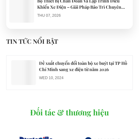
Bộ Thiết Bị Chẩn Đoán Và Lập Trình Điều
Khiển Xe Điện – Giải Pháp Bảo Trì Chuyên
Nghiệp
THU 07, 2026
Công an xác minh vụ tài xế xe điện du lịch gây
gổ khi đón du khách ở Quy Nhơn
TIN TỨC NỔI BẬT
MON 07, 2026
Đề xuất chuyển đổi toàn bộ xe buýt tại TP Hồ
Chí Minh sang xe điện từ năm 2026
WED 10, 2024
Đối tác & thương hiệu