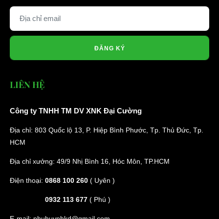
ĐĂNG KÝ
LIÊN HỆ
Công ty TNHH TM DV XNK Đại Cường
Địa chỉ: 803 Quốc lộ 13, P. Hiệp Bình Phước, Tp. Thủ Đức, Tp.
HCM
Địa chỉ xưởng: 49/9 Nhị Bình 16, Hóc Môn, TP.HCM
Điện thoại:
0868 100 260
( Uyên )
0932 113 677
( Phú )
E-mail:
phuhuynhkd@gmail.com