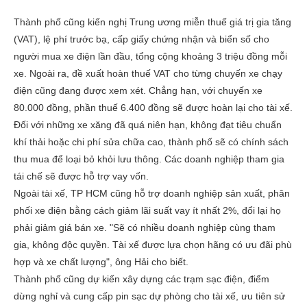
Thành phố cũng kiến nghị Trung ương miễn thuế giá trị gia tăng
(VAT), lệ phí trước bạ, cấp giấy chứng nhận và biển số cho
người mua xe điện lần đầu, tổng cộng khoảng 3 triệu đồng mỗi
xe. Ngoài ra, đề xuất hoàn thuế VAT cho từng chuyến xe chạy
điện cũng đang được xem xét. Chẳng hạn, với chuyến xe
80.000 đồng, phần thuế 6.400 đồng sẽ được hoàn lại cho tài xế.
Đối với những xe xăng đã quá niên hạn, không đạt tiêu chuẩn
khí thải hoặc chi phí sửa chữa cao, thành phố sẽ có chính sách
thu mua để loại bỏ khỏi lưu thông. Các doanh nghiệp tham gia
tái chế sẽ được hỗ trợ vay vốn.
Ngoài tài xế, TP HCM cũng hỗ trợ doanh nghiệp sản xuất, phân
phối xe điện bằng cách giảm lãi suất vay ít nhất 2%, đổi lại họ
phải giảm giá bán xe. "Sẽ có nhiều doanh nghiệp cùng tham
gia, không độc quyền. Tài xế được lựa chọn hãng có ưu đãi phù
hợp và xe chất lượng", ông Hải cho biết.
Thành phố cũng dự kiến xây dựng các trạm sạc điện, điểm
dừng nghỉ và cung cấp pin sạc dự phòng cho tài xế, ưu tiên sử