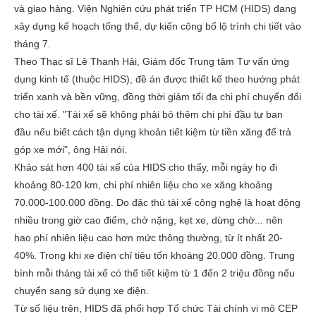
và giao hàng. Viện Nghiên cứu phát triển TP HCM (HIDS) đang
xây dựng kế hoạch tổng thể, dự kiến công bố lộ trình chi tiết vào
tháng 7.
Theo Thạc sĩ Lê Thanh Hải, Giám đốc Trung tâm Tư vấn ứng
dụng kinh tế (thuộc HIDS), đề án được thiết kế theo hướng phát
triển xanh và bền vững, đồng thời giảm tối đa chi phí chuyển đổi
cho tài xế. "Tài xế sẽ không phải bỏ thêm chi phí đầu tư ban
đầu nếu biết cách tận dụng khoản tiết kiệm từ tiền xăng để trả
góp xe mới", ông Hải nói.
Khảo sát hơn 400 tài xế của HIDS cho thấy, mỗi ngày họ đi
khoảng 80-120 km, chi phí nhiên liệu cho xe xăng khoảng
70.000-100.000 đồng. Do đặc thù tài xế công nghệ là hoạt động
nhiều trong giờ cao điểm, chở nặng, kẹt xe, dừng chờ... nên
hao phí nhiên liệu cao hơn mức thông thường, từ ít nhất 20-
40%. Trong khi xe điện chỉ tiêu tốn khoảng 20.000 đồng. Trung
bình mỗi tháng tài xế có thể tiết kiệm từ 1 đến 2 triệu đồng nếu
chuyển sang sử dụng xe điện.
Từ số liệu trên, HIDS đã phối hợp Tổ chức Tài chính vi mô CEP