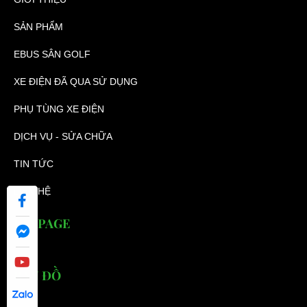
SẢN PHẨM
EBUS SÂN GOLF
XE ĐIỆN ĐÃ QUA SỬ DỤNG
PHỤ TÙNG XE ĐIỆN
DỊCH VỤ - SỬA CHỮA
TIN TỨC
LIÊN HỆ
FANPAGE
BẢN ĐỒ