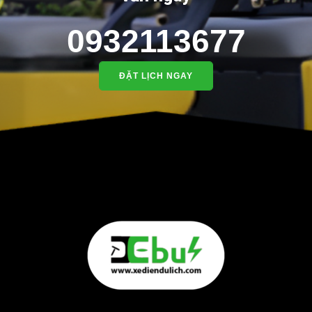
0932113677
ĐẶT LỊCH NGAY