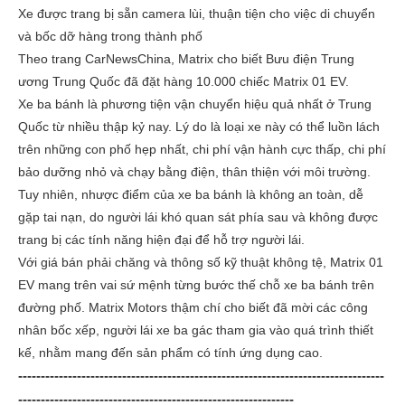
Xe được trang bị sẵn camera lùi, thuận tiện cho việc di chuyển
và bốc dỡ hàng trong thành phố
Theo trang
CarNewsChina
, Matrix cho biết Bưu điện Trung
ương Trung Quốc đã đặt hàng 10.000 chiếc Matrix 01 EV.
Xe ba bánh là phương tiện vận chuyển hiệu quả nhất ở Trung
Quốc từ nhiều thập kỷ nay. Lý do là loại xe này có thể luồn lách
trên những con phố hẹp nhất, chi phí vận hành cực thấp, chi phí
bảo dưỡng nhỏ và chạy bằng điện, thân thiện với môi trường.
Tuy nhiên, nhược điểm của xe ba bánh là không an toàn, dễ
gặp tai nạn, do người lái khó quan sát phía sau và không được
trang bị các tính năng hiện đại để hỗ trợ người lái.
Với giá bán phải chăng và thông số kỹ thuật không tệ, Matrix 01
EV mang trên vai sứ mệnh từng bước thế chỗ xe ba bánh trên
đường phố. Matrix Motors thậm chí cho biết đã mời các công
nhân bốc xếp, người lái xe ba gác tham gia vào quá trình thiết
kế, nhằm mang đến sản phẩm có tính ứng dụng cao.
---------------------------------------------------------------------------------
-------------------------------------------------------------