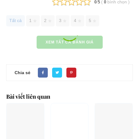
/
(
bình chọn
)
0
5
0
Tất cả
1
2
3
4
5
XEM TẤT CẢ ĐÁNH GIÁ
Chia sẻ
Bài viết liên quan