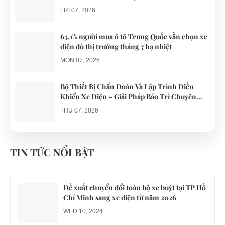
FRI 07, 2026
63,1% người mua ô tô Trung Quốc vẫn chọn xe
điện dù thị trường tháng 7 hạ nhiệt
MON 07, 2026
Bộ Thiết Bị Chẩn Đoán Và Lập Trình Điều
Khiển Xe Điện – Giải Pháp Bảo Trì Chuyên
Nghiệp
THU 07, 2026
Công an xác minh vụ tài xế xe điện du lịch gây
gổ khi đón du khách ở Quy Nhơn
TIN TỨC NỔI BẬT
MON 07, 2026
Đề xuất chuyển đổi toàn bộ xe buýt tại TP Hồ
Chí Minh sang xe điện từ năm 2026
WED 10, 2024