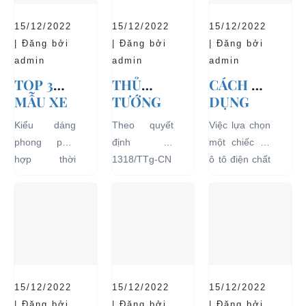
15/12/2022
15/12/2022
15/12/2022
| Đăng bởi
| Đăng bởi
| Đăng bởi
admin
admin
admin
TOP 3
THỦ
CÁCH SỬ
MẪU XE
TƯỚNG
DỤNG
Ô TÔ
CHÍNH
XE Ô TÔ
Kiểu dáng
Theo quyết
Việc lựa chọn
ĐIỆN
PHỦ
ĐIỆN ĐỂ
phong phú,
định số
một chiếc xe
THỊNH
ĐỒNG Ý
TĂNG
hợp thời
1318/TTg-CN
ô tô điện chất
HÀNH VÀ
THÍ
TUỔI
trang, dễ
ngày
lượng tốt
BÁN
ĐIỂM XE
THỌ
dàng sử dụng
27/09/2018,
ngay từ đầu
CHẠY
ĐIỆN 04
CHO XE
mà thân thiện
Thủ tướng
sẽ mang lại
NHẤT
BÁNH
với môi
Chính phủ đã
hiệu quả sử
HIỆN
CHỞ
trường, đặc
đồng ý việc
dụng lâu dài
NAY
KHÁCH
biệt là an toàn
thí điểm việc
và bền đẹp.
DU LỊCH
với người sử
sử dụng các
Tuy nhiên
TẠI CÁC
15/12/2022
15/12/2022
15/12/2022
dụng, đó là
loại xe 4 bánh
bên...
| Đăng bởi
| Đăng bởi
| Đăng bởi