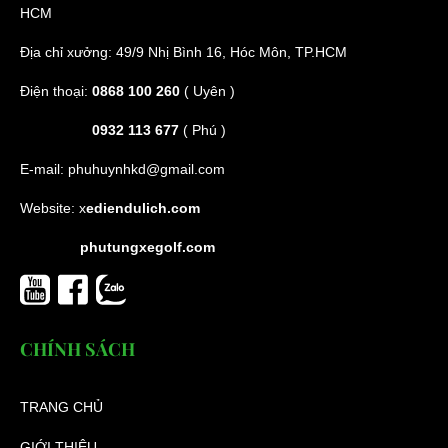
HCM
Địa chỉ xưởng: 49/9 Nhị Bình 16, Hóc Môn, TP.HCM
Điện thoại:
0868 100 260
( Uyên )
0932 113 677
( Phú )
E-mail:
phuhuynhkd@gmail.com
Website:
x
ediendulich.com
phutungxegolf.com
CHÍNH SÁCH
TRANG CHỦ
GIỚI THIỆU