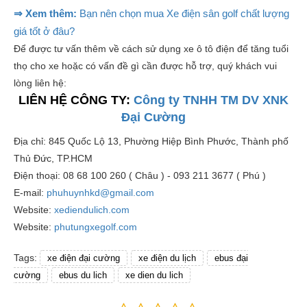
⇒ Xem thêm:
Bạn nên chọn mua Xe điện sân golf chất lượng
giá tốt ở đâu?
Để được tư vấn thêm về cách sử dụng xe ô tô điện để tăng tuổi
thọ cho xe hoặc có vấn đề gì cần được hỗ trợ, quý khách vui
lòng liên hệ:
LIÊN HỆ CÔNG TY:
Công ty TNHH TM DV XNK
Đại Cường
Địa chỉ: 845 Quốc Lộ 13, Phường Hiệp Bình Phước, Thành phố
Thủ Đức, TP.HCM
Điện thoại: 08 68 100 260 ( Châu ) - 093 211 3677 ( Phú )
E-mail:
phuhuynhkd@gmail.com
Website:
xediendulich.com
Website:
phutungxegolf.com
Tags:
xe điện đại cường
xe điện du lịch
ebus đại
cường
ebus du lich
xe dien du lich