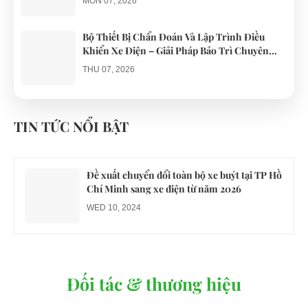
MON 07, 2026
Bộ Thiết Bị Chẩn Đoán Và Lập Trình Điều
Khiển Xe Điện – Giải Pháp Bảo Trì Chuyên
Nghiệp
THU 07, 2026
Công an xác minh vụ tài xế xe điện du lịch gây
gổ khi đón du khách ở Quy Nhơn
TIN TỨC NỔI BẬT
MON 07, 2026
Đề xuất chuyển đổi toàn bộ xe buýt tại TP Hồ
Chí Minh sang xe điện từ năm 2026
WED 10, 2024
Đối tác & thương hiệu