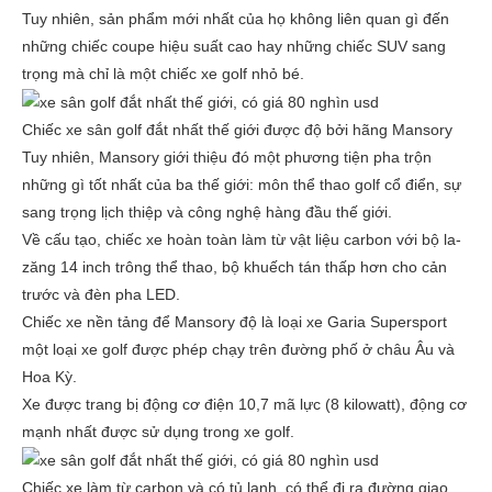
Tuy nhiên, sản phẩm mới nhất của họ không liên quan gì đến
những chiếc coupe hiệu suất cao hay những chiếc SUV sang
trọng mà chỉ là một chiếc xe golf nhỏ bé.
Chiếc xe sân golf đắt nhất thế giới được độ bởi hãng Mansory
Tuy nhiên, Mansory giới thiệu đó một phương tiện pha trộn
những gì tốt nhất của ba thế giới: môn thể thao golf cổ điển, sự
sang trọng lịch thiệp và công nghệ hàng đầu thế giới.
Về cấu tạo, chiếc xe hoàn toàn làm từ vật liệu carbon với bộ la-
zăng 14 inch trông thể thao, bộ khuếch tán thấp hơn cho cản
trước và đèn pha LED.
Chiếc xe nền tảng để Mansory độ là loại xe Garia Supersport
một loại xe golf được phép chạy trên đường phố ở châu Âu và
Hoa Kỳ.
Xe được trang bị động cơ điện 10,7 mã lực (8 kilowatt), động cơ
mạnh nhất được sử dụng trong xe golf.
Chiếc xe làm từ carbon và có tủ lạnh, có thể đi ra đường giao