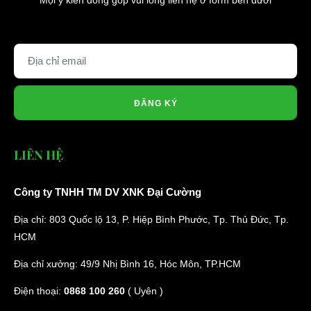
Mọi ý kiến đóng góp vui lòng liên hệ ở form bên dưới
ĐĂNG KÝ
LIÊN HỆ
Công ty TNHH TM DV XNK Đại Cường
Địa chỉ: 803 Quốc lộ 13, P. Hiệp Bình Phước, Tp. Thủ Đức, Tp.
HCM
Địa chỉ xưởng: 49/9 Nhị Bình 16, Hóc Môn, TP.HCM
Điện thoại:
0868 100 260
( Uyên )