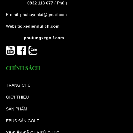
0932 113 677
( Phú )
E-mail:
phuhuynhkd@gmail.com
Website:
x
ediendulich.com
phutungxegolf.com
CHÍNH SÁCH
TRANG CHỦ
GIỚI THIỆU
SẢN PHẨM
EBUS SÂN GOLF
XE ĐIỆN ĐÃ QUA SỬ DỤNG