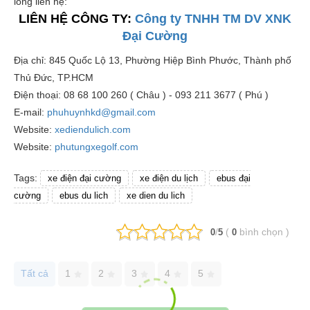
lòng liên hệ:
LIÊN HỆ CÔNG TY:
Công ty TNHH TM DV XNK
Đại Cường
Địa chỉ: 845 Quốc Lộ 13, Phường Hiệp Bình Phước, Thành phố
Thủ Đức, TP.HCM
Điện thoại: 08 68 100 260 ( Châu ) - 093 211 3677 ( Phú )
E-mail:
phuhuynhkd@gmail.com
Website:
xediendulich.com
Website:
phutungxegolf.com
Tags:
xe điện đại cường
xe điện du lịch
ebus đại
cường
ebus du lich
xe dien du lich
/
(
bình chọn
)
0
5
0
Tất cả
1
2
3
4
5