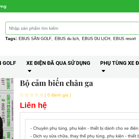
ờng
Tags:
EBUS SÂN GOLF
EBUS du lịch
EBUS DU LỊCH
EBUS resort
N GOLF
XE ĐIỆN ĐÃ QUA SỬ DỤNG
PHỤ TÙNG XE Đ
Bộ cảm biến chân ga
( 0 đánh giá )
Liên hệ
- Chuyên phụ tùng, phụ kiện - thiết bị dành cho xe điện
- Dịch vụ sửa chữa, thay thế phụ tùng, phụ kiện - thiết 