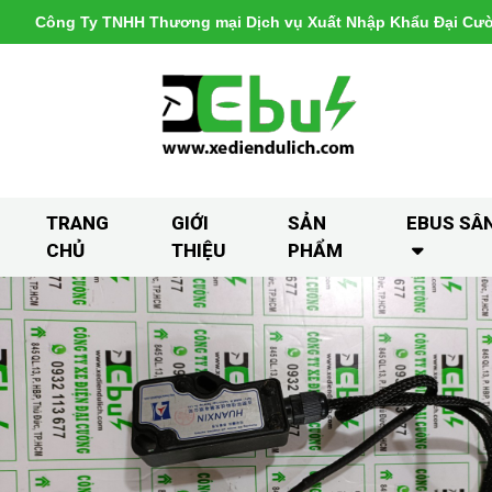
Công Ty TNHH Thương mại Dịch vụ Xuất Nhập Khẩu Đại Cư
TRANG
GIỚI
SẢN
EBUS SÂ
CHỦ
THIỆU
PHẨM