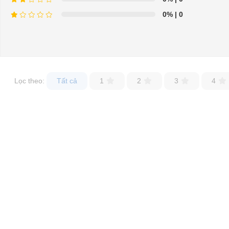
0%
| 0
Bộ cảm biến chân ga
⇒ Xem thêm:
Bạn nên chọn mua Xe điện sân golf chất lượng giá t
Để được tư vấn thêm về cách sử dụng xe ô tô điện để tăng tuổi thọ c
Lọc theo:
Tất cả
1
2
3
4
LIÊN HỆ CÔNG TY:
Cô
Địa chỉ: 845 Quốc Lộ 13, Phường Hiệp Bình Phước, Thành phố Thủ
Điện thoại: 08 68 100 260 ( Châu ) - 093 211 3677 ( Phú )
E-mail:
phuhuynhkd@gmail.com
Website:
xediendulich.com
Website:
phutungxegolf.com