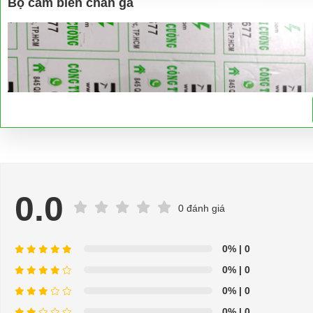
Bộ cảm biến chân ga
0.0
0 đánh giá
0%
| 0
0%
| 0
0%
| 0
0%
| 0