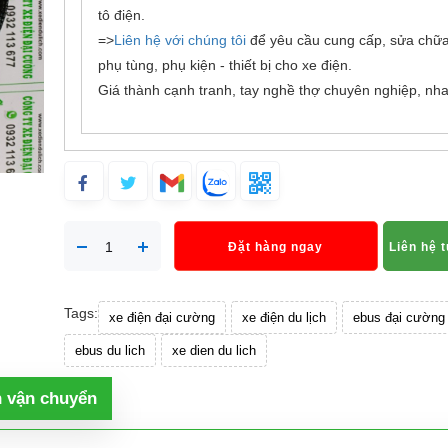
tô điện.
=>
Liên hệ với chúng tôi
để yêu cầu cung cấp, sửa chữa,
phụ tùng, phụ kiện - thiết bị cho xe điện.
Giá thành cạnh tranh, tay nghề thợ chuyên nghiệp, nh
Đặt hàng ngay
Liên hệ 
Tags:
xe điện đại cường
xe điện du lịch
ebus đại cường
ebus du lich
xe dien du lich
h vận chuyển