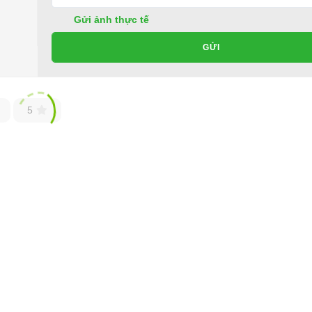
Gửi ảnh thực tế
GỬI
ốt ở đâu?
ho xe hoặc có vấn đề gì cần được hỗ trợ, quý khách vui lòng liên hệ:
5
ng ty TNHH TM DV XNK Đại Cường
 Đức, TP.HCM