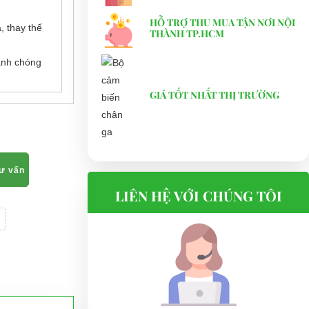
HỖ TRỢ THU MUA TẬN NƠI NỘI
 thay thế
THÀNH TP.HCM
anh chóng
GIÁ TỐT NHẤT THỊ TRƯỜNG
tư vấn
LIÊN HỆ VỚI CHÚNG TÔI