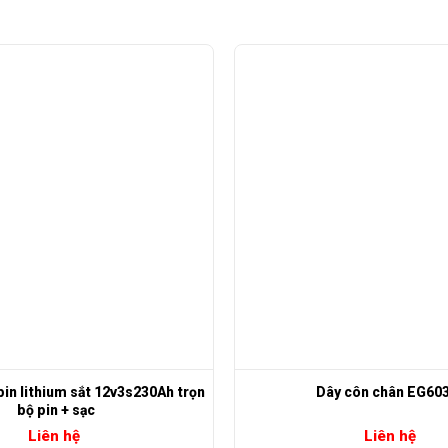
,pin lithium sắt 12v3s230Ah trọn
Dây côn chân EG60
bộ pin + sạc
Liên hệ
Liên hệ