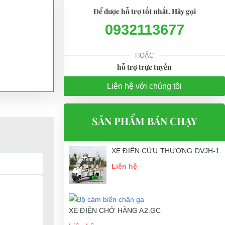
Để được hỗ trợ tốt nhất. Hãy gọi
0932113677
HOẶC
hỗ trợ trực tuyến
Liên hệ với chúng tôi
SẢN PHẨM BÁN CHẠY
XE ĐIỆN CỨU THƯƠNG DVJH-1
Liên hệ
XE ĐIỆN CHỞ HÀNG A2.GC