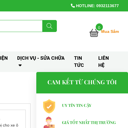
HOTLINE: 0932113677
0
Mua Sắm
IỆN
DỊCH VỤ - SỬA CHỮA
TIN
LIÊN
TỨC
HỆ
CAM KẾT TỪ CHÚNG TÔI
UY TÍN TIN CẬY
.
GIÁ TỐT NHẤT THỊ TRƯỜNG
bị cho xe ô