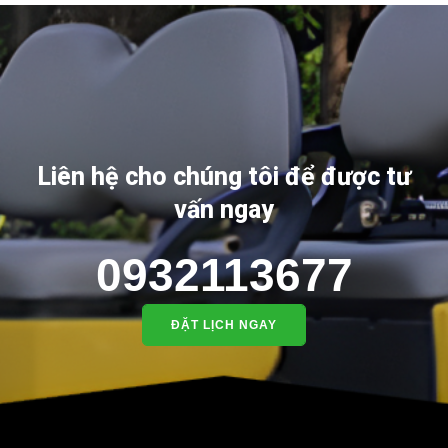
Liên hệ cho chúng tôi để được tư
vấn ngay
0932113677
ĐẶT LỊCH NGAY