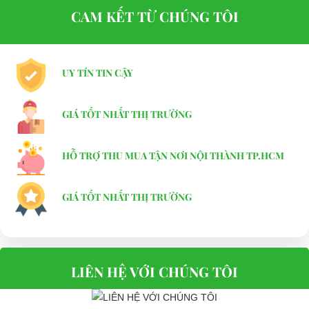
CAM KẾT TỪ CHÚNG TÔI
UY TÍN TIN CẬY
GIÁ TỐT NHẤT THỊ TRƯỜNG
Chữ A lái Lvtong
HỖ TRỢ THU MUA TẬN NƠI NỘI THÀNH TP.HCM
⇒ Xem thêm:
Bạn nên chọn mua Xe điện sân golf chất lượng giá
GIÁ TỐT NHẤT THỊ TRƯỜNG
tốt ở đâu?
Để được tư vấn thêm về cách sử dụng xe ô tô điện để tăng tuổi thọ
cho xe hoặc có vấn đề gì cần được hỗ trợ, quý khách vui lòng liên
LIÊN HỆ VỚI CHÚNG TÔI
hệ:
LIÊN HỆ CÔNG TY:
Công ty TNHH TM DV XNK