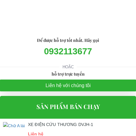
Đại Cường
Địa chỉ: 845 Quốc Lộ 13, Phường Hiệp Bình Phước, Thành phố
Thủ Đức, TP.HCM
Điện thoại: 08 68 100 260 ( Châu ) - 093 211 3677 ( Phú )
Để được hỗ trợ tốt nhất. Hãy gọi
E-mail:
phuhuynhkd@gmail.com
0932113677
Website:
xediendulich.com
HOẶC
Website:
phutungxegolf.com
hỗ trợ trực tuyến
Liên hệ với chúng tôi
SẢN PHẨM BÁN CHẠY
XE ĐIỆN CỨU THƯƠNG DVJH-1
Liên hệ