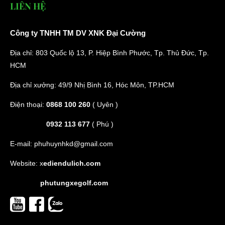
LIÊN HỆ
Công ty TNHH TM DV XNK Đại Cường
Địa chỉ: 803 Quốc lộ 13, P. Hiệp Bình Phước, Tp. Thủ Đức, Tp.
HCM
Địa chỉ xưởng: 49/9 Nhị Bình 16, Hóc Môn, TP.HCM
Điện thoại:
0868 100 260
( Uyên )
0932 113 677
( Phú )
E-mail:
phuhuynhkd@gmail.com
Website:
x
ediendulich.com
phutungxegolf.com