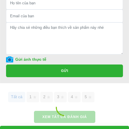
Chữ A lái HDK
Chữ A lái Lvtong
Gửi ảnh thực tế
GỬI
Tất cả
1
2
3
4
5
XEM TẤT CẢ ĐÁNH GIÁ