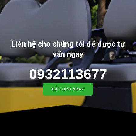
Liên hệ cho chúng tôi để được tư
vấn ngay
0932113677
ĐẶT LỊCH NGAY