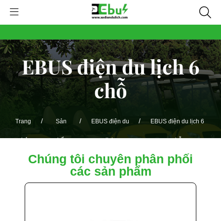
EBUS điện du lịch 6
chỗ
/
/
/
Trang
Sản
EBUS điện du
EBUS điện du lịch 6
chủ
phẩm
lịch
chỗ
Chúng tôi chuyên phân phối
các sản phẩm