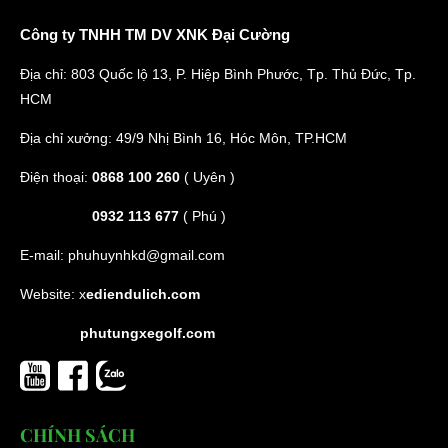
Công ty TNHH TM DV XNK Đại Cường
Địa chỉ: 803 Quốc lộ 13, P. Hiệp Bình Phước, Tp. Thủ Đức, Tp.
HCM
Địa chỉ xưởng: 49/9 Nhị Bình 16, Hóc Môn, TP.HCM
Điện thoại:
0868 100 260
( Uyên )
0932 113 677
( Phú )
E-mail:
phuhuynhkd@gmail.com
Website:
x
ediendulich.com
phutungxegolf.com
CHÍNH SÁCH