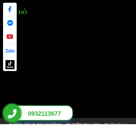
BẢN ĐỒ
0932113677
© 2026 EBUS ĐẠI CƯỜNG - XE ĐIỆN DU LỊCH - Thiết kế bởi
sikido.vn