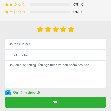
0%
| 0
0%
| 0
Giảm sóc sau
⇒ Xem thêm:
Bạn nên chọn mua Xe điện sân golf chất lượng giá
tốt ở đâu?
Để được tư vấn thêm về cách sử dụng xe ô tô điện để tăng tuổi thọ
cho xe hoặc có vấn đề gì cần được hỗ trợ, quý khách vui lòng liên
hệ:
LIÊN HỆ CÔNG TY:
Công ty TNHH TM DV XNK
Gửi ảnh thực tế
Đại Cường
GỬI
Địa chỉ: 845 Quốc Lộ 13, Phường Hiệp Bình Phước, Thành phố