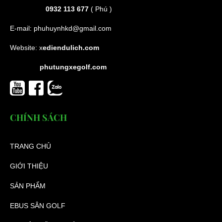
0932 113 677
( Phú )
E-mail:
phuhuynhkd@gmail.com
Website:
x
ediendulich.com
phutungxegolf.com
CHÍNH SÁCH
TRANG CHỦ
GIỚI THIỆU
SẢN PHẨM
EBUS SÂN GOLF