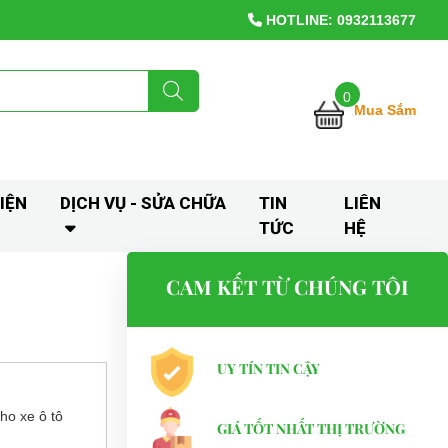
HOTLINE: 0932113677
0
Mua Sắm
IỆN
DỊCH VỤ - SỬA CHỮA
TIN
LIÊN
TỨC
HỆ
CAM KẾT TỪ CHÚNG TÔI
UY TÍN TIN CẬY
cho xe ô tô
GIÁ TỐT NHẤT THỊ TRƯỜNG