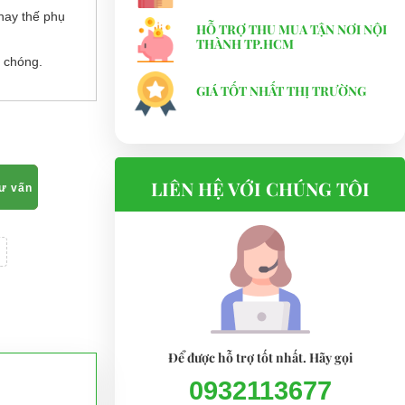
hay thế phụ
HỖ TRỢ THU MUA TẬN NƠI NỘI
THÀNH TP.HCM
 chóng.
GIÁ TỐT NHẤT THỊ TRƯỜNG
LIÊN HỆ VỚI CHÚNG TÔI
tư vấn
Để được hỗ trợ tốt nhất. Hãy gọi
0932113677