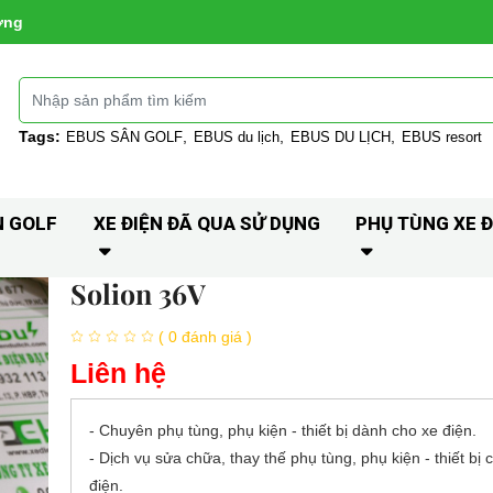
ờng
Tags:
EBUS SÂN GOLF
EBUS du lịch
EBUS DU LỊCH
EBUS resort
N GOLF
XE ĐIỆN ĐÃ QUA SỬ DỤNG
PHỤ TÙNG XE Đ
Solion 36V
( 0 đánh giá )
Liên hệ
- Chuyên phụ tùng, phụ kiện - thiết bị dành cho xe điện.
- Dịch vụ sửa chữa, thay thế phụ tùng, phụ kiện - thiết bị 
điện.