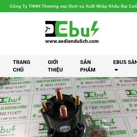
Công Ty TNHH Thương mại Dịch vụ Xuất Nhập Khẩu Đại Cư
TRANG
GIỚI
SẢN
EBUS SÂ
CHỦ
THIỆU
PHẨM