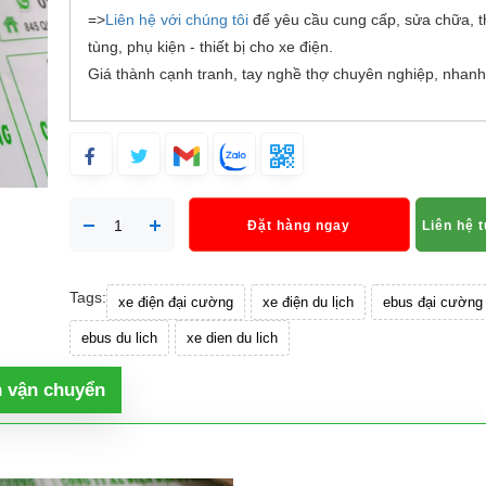
=>
Liên hệ với chúng tôi
để yêu cầu cung cấp, sửa chữa, t
tùng, phụ kiện - thiết bị cho xe điện.
Giá thành cạnh tranh, tay nghề thợ chuyên nghiệp, nhanh
Đặt hàng ngay
Liên hệ 
Tags:
xe điện đại cường
xe điện du lịch
ebus đại cường
ebus du lich
xe dien du lich
h vận chuyển