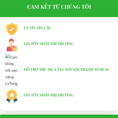
hệ:
CAM KẾT TỪ CHÚNG TÔI
LIÊN HỆ CÔNG TY:
Công ty TNHH TM DV XNK
Đại Cường
UY TÍN TIN CẬY
Địa chỉ: 845 Quốc Lộ 13, Phường Hiệp Bình Phước, Thành phố
Thủ Đức, TP.HCM
GIÁ TỐT NHẤT THỊ TRƯỜNG
Điện thoại: 08 68 100 260 ( Châu ) - 093 211 3677 ( Phú )
E-mail:
phuhuynhkd@gmail.com
Website:
xediendulich.com
HỖ TRỢ THU MUA TẬN NƠI NỘI THÀNH TP.HCM
Website:
phutungxegolf.com
GIÁ TỐT NHẤT THỊ TRƯỜNG