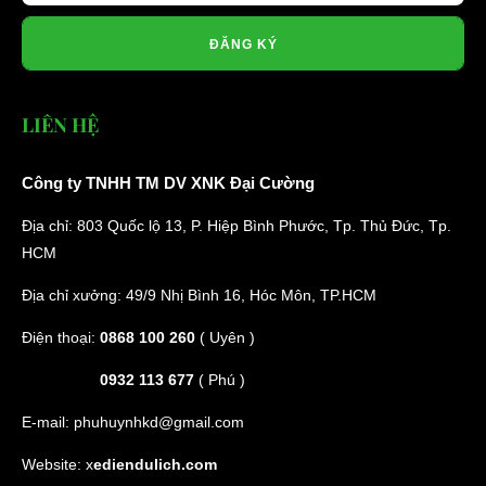
ĐĂNG KÝ
LIÊN HỆ
Công ty TNHH TM DV XNK Đại Cường
Địa chỉ: 803 Quốc lộ 13, P. Hiệp Bình Phước, Tp. Thủ Đức, Tp.
HCM
Địa chỉ xưởng: 49/9 Nhị Bình 16, Hóc Môn, TP.HCM
Điện thoại:
0868 100 260
( Uyên )
0932 113 677
( Phú )
E-mail:
phuhuynhkd@gmail.com
Website:
x
ediendulich.com