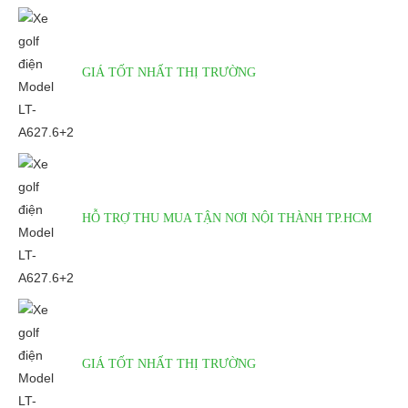
GIÁ TỐT NHẤT THỊ TRƯỜNG
HỖ TRỢ THU MUA TẬN NƠI NỘI THÀNH TP.HCM
GIÁ TỐT NHẤT THỊ TRƯỜNG