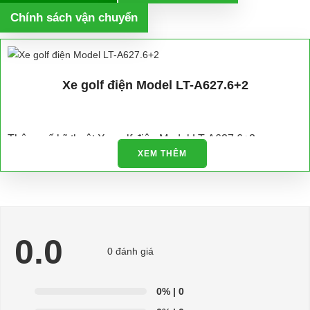
Chính sách vận chuyển
Xe golf điện Model LT-A627.6+2
Thông số kỹ thuật Xe golf điện Model LT-A627.6+2
XEM THÊM
Model No.：
LT-A627.6+2
Motor：
48V/4KW
Bình điện :
LvTong ,8V*6
0.0
Bộ sạc：
sạc tự động
0 đánh giá
Bộ truyền động：
16:1
0%
| 0
Kích thước xe：
4280*1200*1880mm