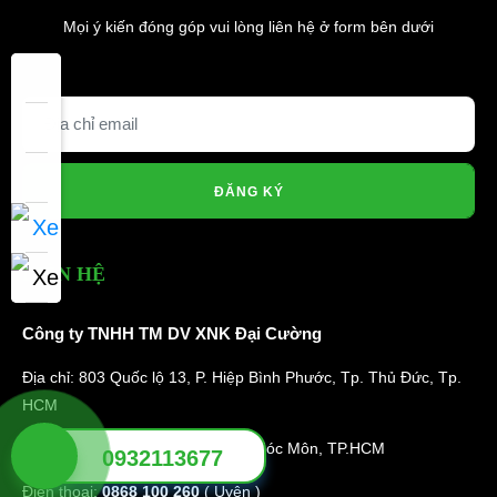
Mọi ý kiến đóng góp vui lòng liên hệ ở form bên dưới
ĐĂNG KÝ
LIÊN HỆ
Công ty TNHH TM DV XNK Đại Cường
Địa chỉ: 803 Quốc lộ 13, P. Hiệp Bình Phước, Tp. Thủ Đức, Tp.
HCM
Địa chỉ xưởng: 49/9 Nhị Bình 16, Hóc Môn, TP.HCM
0932113677
Điện thoại:
0868 100 260
( Uyên )