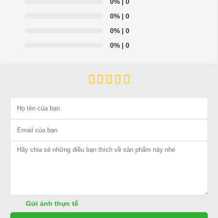
0%
| 0
Độ cao gầm xe：
110mm
0%
| 0
0%
| 0
Chiều rộng xe：
Trước 900/Sau
0%
| 0
1000mm
Trọng lượng：
605kg
Khả năng tải：
8 người
Vận tốc：
25km/h
Khoảng cách thắng xe：
3.5m
Bán kính quay đầu xe：
5.1m
Khả năng leo dốc：
18%
Khoảng cách di chuyển tối đa ( 1 lần
80km
sạc)：
Gửi ảnh thực tế