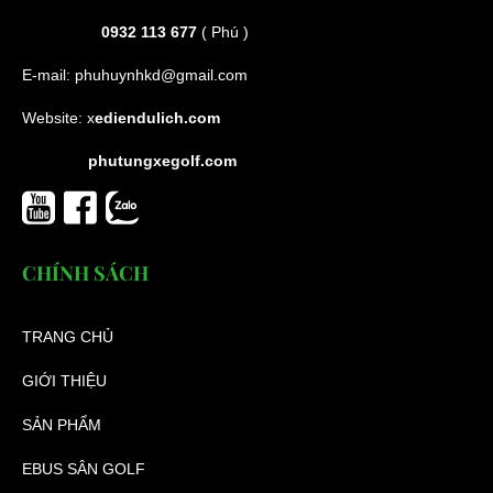
0932 113 677
( Phú )
E-mail:
phuhuynhkd@gmail.com
Website:
x
ediendulich.com
phutungxegolf.com
CHÍNH SÁCH
TRANG CHỦ
GIỚI THIỆU
SẢN PHẨM
EBUS SÂN GOLF