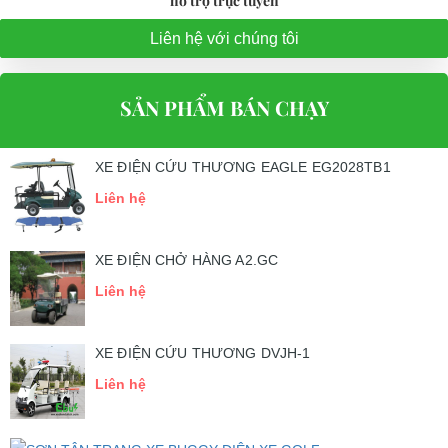
hỗ trợ trực tuyến
Liên hệ với chúng tôi
SẢN PHẨM BÁN CHẠY
XE ĐIỆN CỨU THƯƠNG EAGLE EG2028TB1
Liên hệ
XE ĐIỆN CHỞ HÀNG A2.GC
Liên hệ
XE ĐIỆN CỨU THƯƠNG DVJH-1
Liên hệ