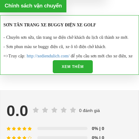
Chính sách vận chuyển
SƠN TÂN TRANG XE BUGGY ĐIỆN XE GOLF
- Chuyên sơn sửa, tân trang xe điện chở khách du lịch cũ thành xe mới.
- Sơn phun màu xe buggy điện cũ, xe ô tô điện chở khách.
=>Truy cập:
http://xediendulich.com/
để yêu cầu sơn mới cho xe điện, xe
buggy, xe ô tô điện.
XEM THÊM
Giá thành cạnh tranh, thợ sơn chuyên nghiệp, nhanh chóng.Gọi Đại Cường
để đặt hàng.
Quá trình thực hiện đơn hàng sơn tân trang cho xe điện bugyy
chuyên nghiệp:
0.0
0 đánh giá
- Chà rửa vệ sinh xe, kiểm tra những chỗ bị nứt, bị bể cẩn thận. Bắt đầu
dùng bột trét dậm vá những chỗ trầy xước, móp méo.
0%
| 0
0%
| 0