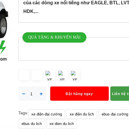
của các dòng xe nổi tiếng như EAGLE, BTL, LV
HDK,...
QUÀ TẶNG & KHUYẾN MÃI
Đặt hàng ngay
Liên hệ 
Tags:
xe điện đại cường
xe điện du lịch
ebus đại cường
ebus du lich
xe dien du lich