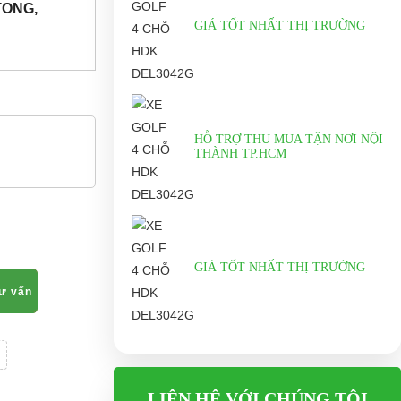
TONG,
GIÁ TỐT NHẤT THỊ TRƯỜNG
HỖ TRỢ THU MUA TẬN NƠI NỘI
THÀNH TP.HCM
GIÁ TỐT NHẤT THỊ TRƯỜNG
tư vấn
LIÊN HỆ VỚI CHÚNG TÔI