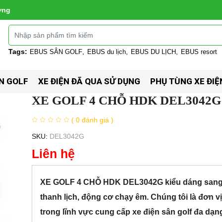
ờng
Tags:
EBUS SÂN GOLF
EBUS du lịch
EBUS DU LỊCH
EBUS resort
N GOLF
XE ĐIỆN ĐÃ QUA SỬ DỤNG
PHỤ TÙNG XE ĐIỆ
XE GOLF 4 CHỖ HDK DEL3042G
( 0 đánh giá )
SKU:
DEL3042G
Liên hệ
XE GOLF 4 CHỖ HDK DEL3042G kiểu dáng sang 
thanh lịch, động cơ chạy êm. Chúng tôi là đơn vị
trong lĩnh vực cung cấp xe điện sân golf đa dạn