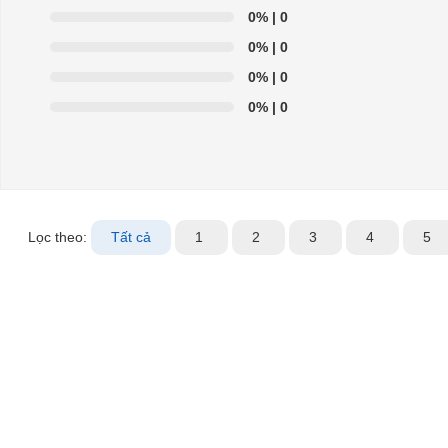
0%
| 0
0%
| 0
0%
| 0
0%
| 0
Lọc theo:
Tất cả
1
2
3
4
5
Đặc điểm nổi bật XE GOLF 4 CH