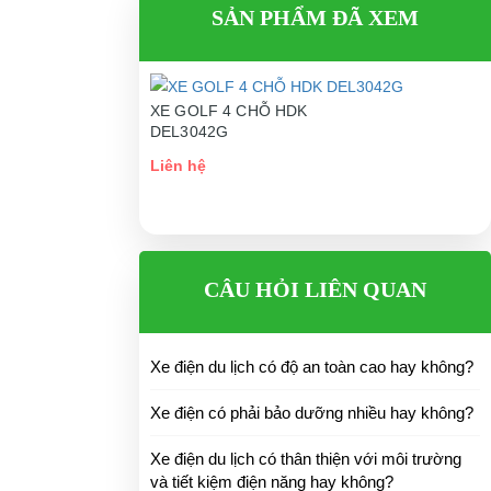
SẢN PHẨM ĐÃ XEM
XE GOLF 4 CHỖ HDK
DEL3042G
Liên hệ
ếu sang xa
CÂU HỎI LIÊN QUAN
động ở hai chế
Xe điện du lịch có độ an toàn cao hay không?
Xe điện có phải bảo dưỡng nhiều hay không?
Xe điện du lịch có thân thiện với môi trường
và tiết kiệm điện năng hay không?