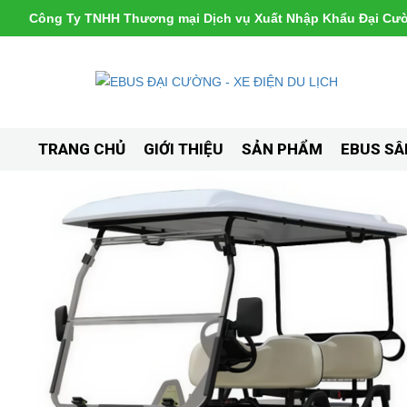
Công Ty TNHH Thương mại Dịch vụ Xuất Nhập Khẩu Đại Cư
TRANG CHỦ
GIỚI THIỆU
SẢN PHẨM
EBUS SÂ