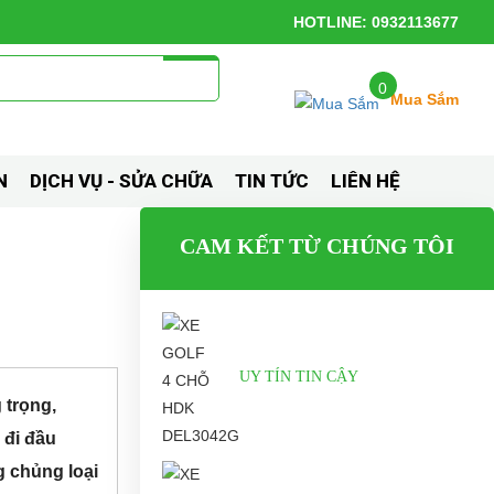
HOTLINE: 0932113677
0
Mua Sắm
N
DỊCH VỤ - SỬA CHỮA
TIN TỨC
LIÊN HỆ
CAM KẾT TỪ CHÚNG TÔI
UY TÍN TIN CẬY
trọng,
 đi đầu
g chủng loại