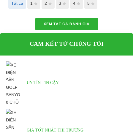
Tất cả
1
2
3
4
5
XEM TẤT CẢ ĐÁNH GIÁ
CAM KẾT TỪ CHÚNG TÔI
UY TÍN TIN CẬY
GIÁ TỐT NHẤT THỊ TRƯỜNG