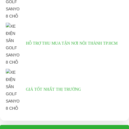
HỖ TRỢ THU MUA TẬN NƠI NỘI THÀNH TP.HCM
GIÁ TỐT NHẤT THỊ TRƯỜNG