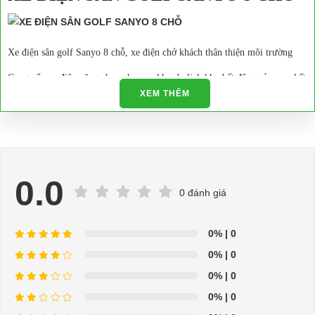
Xe điện sân golf Sanyo 8 chỗ, xe điện chở khách thân thiện môi trường
Cung cấp xe điện,xăng chạy phục vụ khu du lịch,khu bất động sản cam kết
XEM THÊM
giá tốt.
- Số chỗ: 8
- Tốc độ: 35km/h
- Bảo hành: 12 tháng
0.0
0 đánh giá
Liên hệ ngay với chúng tôi để sở hữu những chiếc xe điện chở hàng
đời mới và sang trọng nhất với giá cả ưu đãi nhất.
0%
| 0
Bạn nên chọn mua Xe điện sân golf chất lượng giá tốt ở đâu?
0%
| 0
Địa chỉ
bán xe điện sân golf
chất lượng cao luôn là nhu cầu tìm
0%
| 0
kiếm của các khách hàng. Trên thị trường hiện nay, có rất nhiều
0%
| 0
đơn vị sản xuất xe điện, tuy nhiên CÔNG TY TNHH ĐT TM XNK