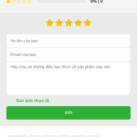
0%
| 0
ĐẠI CƯỜNG với nhiều năm kinh nghiệm trong ngành hàng
Xe
điện sân golf
vẫn là lựa chọn hàng đầu cho các khách hàng bởi
đây là đơn vị nhập khẩu xe điện sân golf chính hãng và được bán
với giá tốt nhất trên thị trường Việt Nam
Xediendulich.com
có nhiều mẫu mã phong phú, kiểu dáng đa
dạng, đáp ứng mọi nhu cầu của khách hàng.
LIÊN HỆ CÔNG TY:
Công ty TNHH TM DV XNK
Đại Cường
Địa chỉ: 845 Quốc Lộ 13, Phường Hiệp Bình Phước, Thành phố
Thủ Đức, TP.HCM
Điện thoại: 08 68 100 260
Gửi ảnh thực tế
E-mail:
phuhuynhkd@gmail.com
GỬI
Website:
xediendulich.com
Website:
phutungxegolf.com