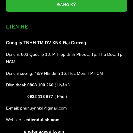
ĐĂNG KÝ
LIÊN HỆ
Công ty TNHH TM DV XNK Đại Cường
Địa chỉ: 803 Quốc lộ 13, P. Hiệp Bình Phước, Tp. Thủ Đức, Tp.
HCM
Địa chỉ xưởng: 49/9 Nhị Bình 16, Hóc Môn, TP.HCM
Điện thoại:
0868 100 260
( Uyên )
0932 113 677
( Phú )
E-mail:
phuhuynhkd@gmail.com
Website:
x
ediendulich.com
phutungxegolf.com